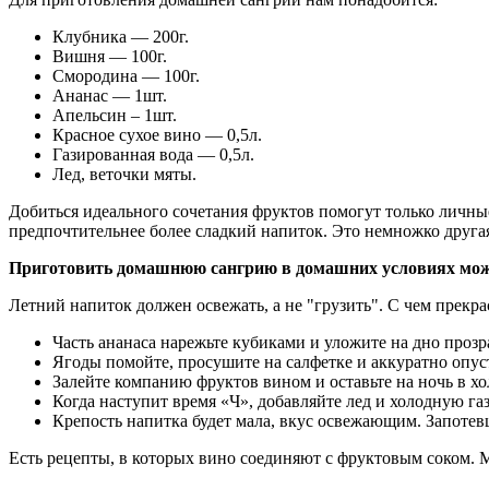
Клубника — 200г.
Вишня — 100г.
Смородина — 100г.
Ананас — 1шт.
Апельсин – 1шт.
Красное сухое вино — 0,5л.
Газированная вода — 0,5л.
Лед, веточки мяты.
Добиться идеального сочетания фруктов помогут только личные
предпочтительнее более сладкий напиток. Это немножко друга
Приготовить домашнюю сангрию в домашних условиях мож
Летний напиток должен освежать, а не "грузить". С чем прекра
Часть ананаса нарежьте кубиками и уложите на дно проз
Ягоды помойте, просушите на салфетке и аккуратно опу
Залейте компанию фруктов вином и оставьте на ночь в х
Когда наступит время «Ч», добавляйте лед и холодную г
Крепость напитка будет мала, вкус освежающим. Запоте
Есть рецепты, в которых вино соединяют с фруктовым соком. М