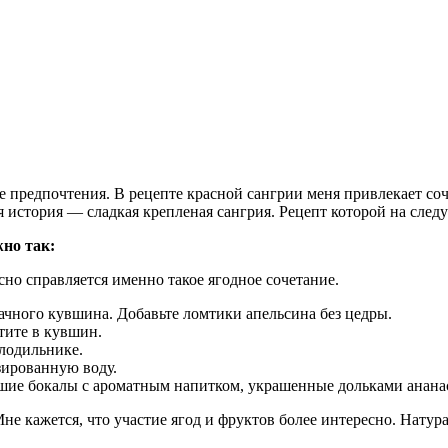
 предпочтения. В рецепте красной сангрии меня привлекает соче
я история — сладкая крепленая сангрия. Рецепт которой на сле
но так:
сно справляется именно такое ягодное сочетание.
рачного кувшина. Добавьте ломтики апельсина без цедры.
стите в кувшин.
олодильнике.
азированную воду.
вшие бокалы с ароматным напитком, украшенные дольками анана
не кажется, что участие ягод и фруктов более интересно. Натур