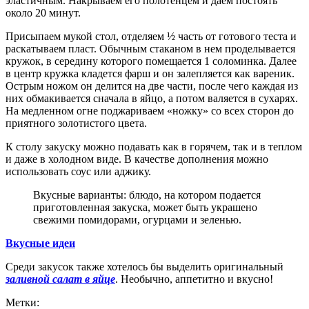
эластичным. Накрываем его полотенцем и даем постоять
около 20 минут.
Присыпаем мукой стол, отделяем ½ часть от готового теста и
раскатываем пласт. Обычным стаканом в нем проделывается
кружок, в середину которого помещается 1 соломинка. Далее
в центр кружка кладется фарш и он залепляется как вареник.
Острым ножом он делится на две части, после чего каждая из
них обмакивается сначала в яйцо, а потом валяется в сухарях.
На медленном огне поджариваем «ножку» со всех сторон до
приятного золотистого цвета.
К столу закуску можно подавать как в горячем, так и в теплом
и даже в холодном виде. В качестве дополнения можно
использовать соус или аджику.
Вкусные варианты: блюдо, на котором подается
приготовленная закуска, может быть украшено
свежими помидорами, огурцами и зеленью.
Вкусные идеи
Среди закусок также хотелось бы выделить оригинальный
заливной салат в яйце
. Необычно, аппетитно и вкусно!
Метки: