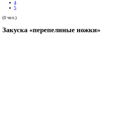
4
5
(0 чел.)
Закуска «перепелиные ножки»