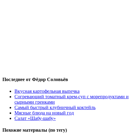
Последнее от Фёдор Соловьёв
Вкусная картофельная выпечка
Согревающий томатный крем-суп с морепродуктами и
сырными гренками
Самый быстрый клубничный коктейль
Мясные блюда на новый год
Салат «Шабу-шабу»
Похожие материалы (по тегу)