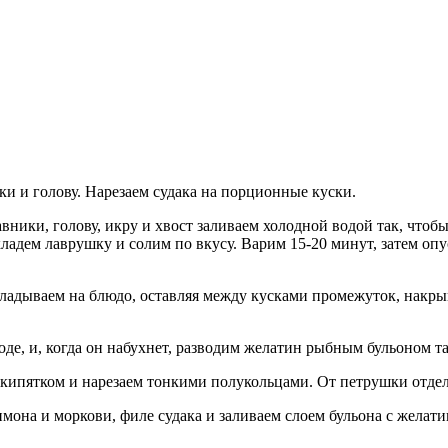
ки и голову. Нарезаем судака на порционные куски.
вники, голову, икру и хвост заливаем холодной водой так, чтоб
ладем лаврушку и солим по вкусу. Варим 15-20 минут, затем о
адываем на блюдо, оставляя между кусками промежуток, накры
оде, и, когда он набухнет, разводим желатин рыбным бульоном та
кипятком и нарезаем тонкими полукольцами. От петрушки отдел
она и моркови, филе судака и заливаем слоем бульона с желати