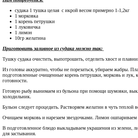
судака 1 тушка целая с икрой весом примерно 1-1,2кг
1 морковка
1 корень петрушки
1 луковичка
1 лимон
10гр желатина
Приготовить заливное из судака можно так:
Тушку судака очистить, выпотрошить, отделить хвост и плавни
Из головы аккуратно, чтобы не порезаться, убираем жабры. Пла
подготовленные очищенные корень петрушки, морковь и лук, к
готовности.
Готовую рыбу вынимаем из бульона при помощи шумовки, выкл
холодильник.
Бульон следует процедить. Растворяем желатин в чуть теплой в
Очищаем морковь и нарезаем звездочками. Лимон ошпариваем 
В подготовленное блюдо выкладываем украшения из зелени, лим
для застывания.