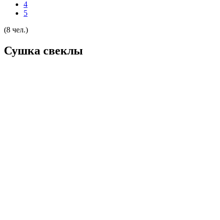
4
5
(8 чел.)
Сушка свеклы