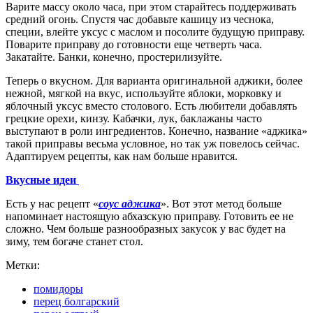
Варите массу около часа, при этом старайтесь поддерживать
средний огонь. Спустя час добавьте кашицу из чеснока,
специи, влейте уксус с маслом и посолите будущую приправу.
Поварите приправу до готовности еще четверть часа.
Закатайте. Банки, конечно, простерилизуйте.
Теперь о вкусном. Для варианта оригинальной аджики, более
нежной, мягкой на вкус, используйте яблоки, морковку и
яблочный уксус вместо столового. Есть любители добавлять
грецкие орехи, кинзу. Кабачки, лук, баклажаны часто
выступают в роли ингредиентов. Конечно, название «аджика»
такой приправы весьма условное, но так уж повелось сейчас.
Адаптируем рецепты, как нам больше нравится.
Вкусные идеи
Есть у нас рецепт «
соус аджика
». Вот этот метод больше
напоминает настоящую абхазскую приправу. Готовить ее не
сложно. Чем больше разнообразных закусок у вас будет на
зиму, тем богаче станет стол.
Метки:
помидоры
перец болгарский