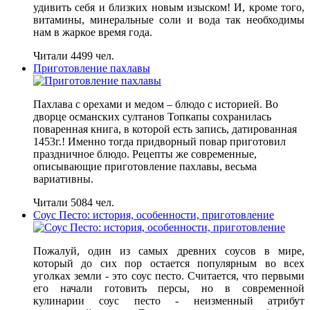
удивить себя и близких новым изыском! И, кроме того,
витамины, минеральные соли и вода так необходимы
нам в жаркое время года.
Читали 4499 чел.
Приготовление пахлавы
Пахлава с орехами и медом – блюдо с историей. Во
дворце османских султанов Топкапы сохранилась
поваренная книга, в которой есть запись, датированная
1453г.! Именно тогда придворный повар приготовил
праздничное блюдо. Рецепты же современные,
описывающие приготовление пахлавы, весьма
вариативны.
Читали 5084 чел.
Соус Песто: история, особенности, приготовление
Пожалуй, один из самых древних соусов в мире,
который до сих пор остается популярным во всех
уголках земли - это соус песто. Считается, что первыми
его начали готовить персы, но в современной
кулинарии соус песто - неизменный атрибут