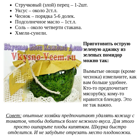
Стручковый (злой) перец – 1-2шт.
Уксус – около 2ст.л.
Чеснок – порядка 5-6 долек.
Подсолнечное масло – 1ст.л.
Соль – около четверти стакана.
Хмели-сунели.
Приготовить острую
зеленую аджику из
зеленых помидор
можно так:
Вымытые овощи (кроме
чеснока) измельчите, как
вам больше удобнее.
Кто-то предпочитает
мясорубку, кому-то
нравится блендер. Это
не так важно.
Совет:
опытные хозяйки предпочитают удалять кожицу с
томатов, чтобы добиться более нежного вкуса. Для этого
просто ошпарьте плоды кипятком. Шкурка быстро
отделится. И не забудьте отрезать место плодоножки.