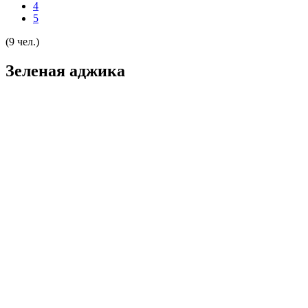
4
5
(9 чел.)
Зеленая аджика