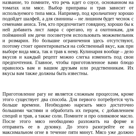
название, то помните, что речь идет о соусе, основанном на
томатах или мясе. Выбор приправы и трав зависит от
используемого типа мяса. Например, под крольчатину хорошо
подойдет шалфей, а для свинины – не лишним будет чеснок с
семенами аниса. Тем, кто предпочитает говядину, хорошо бы к
ней добавить лист лавра с орегано, ну а охотникам, для
пойманной им дичи посоветуем использовать можжевельник
и розмарин. Но большие ограничения здесь отсутствуют,
поэтому стоит ориентироваться на собственный вкус, как при
выборе вида мяса, так и трав к нему. Кулинария вообще – дело
вкусов и каждый рецепт можно слегка изменить под свои
предпочтения. Главное, чтобы приготовленное вами блюдо
нравилось вам и вашим друзьям или родственникам. Их
вкусы вам также должны быть известны.
Приготовление рагу не является сложным процессом, кроме
этого существует два способа. Для первого потребуется чуть
больше времени. Необходимо нарезать мясо достаточно
большими частями и обработать их перцем, с добавлением
специй и трав, а также соли. Помните и про оливковое масло.
После этого мясо необходимо разложить на форме и
отправить ее в духовку. До этого разогрейте ее на
максимальном огне в течение пяти минут. Мясо уже должно