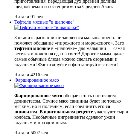
приготовления, передающая дух древней долины,
щедрой земли и гостеприимства Средней Азии.
Читали 91 чел.
Тефтели мясные "в шапочке"
Заставить раскапризничавшегося малыша поесть не
поможет обещание «пирожного и мороженого». Зато
тефтели мясные
в «шапочке» для малышни — самая
веселая и полезная еда на свете! Дорогие мамы, даже
самые обычные блюда можно сделать озорными и
вкусными! Фантазируйте и фонтанируйте с нами!
Читали 4216 чел.
Фаршированное мясо
Фаршированное мясо
обещает стать настоящим
деликатесом. Сочное мясо свинины будет не только
мягким, но и полезным, если соединить его
со
шпинатом
.
В оригинальном рецепте
участвуют сыр и
колбаса. Необычные ингредиенты сделают ужин
вкусным и праздничным.
Читали 5007 чел.