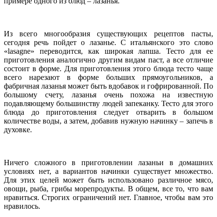
примере одного из блюд – лазанья.
Из всего многообразия существующих рецептов пасты,
сегодня речь пойдет о лазанье. С итальянского это слово
«
lasagne
» переводится, как широкая лапша. Тесто для ее
приготовления аналогично другим видам паст, а все отличие
состоит в форме. Для приготовления этого блюда тесто чаще
всего нарезают в форме больших прямоугольников, а
фабричная лазанья может быть вдобавок и гофрированной. По
большому счету, лазанья очень похожа на известную
подавляющему большинству людей запеканку. Тесто для этого
блюда до приготовления следует отварить в большом
количестве воды, а затем, добавив нужную начинку – запечь в
духовке.
Ничего сложного в приготовлении лазаньи в домашних
условиях нет, а вариантов начинки существует множество.
Для этих целей может быть использовано различное мясо,
овощи, рыба, грибы морепродукты. В общем, все то, что вам
нравиться. Строгих ограничений нет. Главное, чтобы вам это
нравилось.