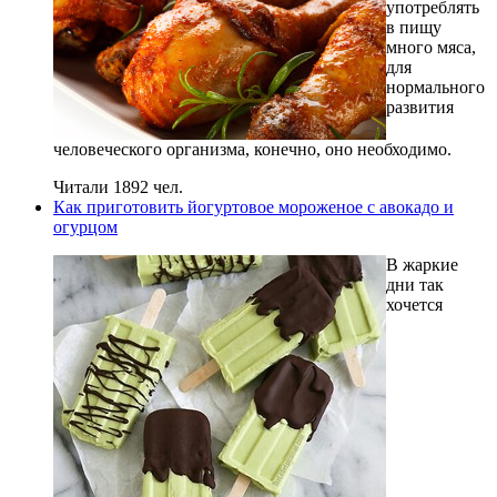
употреблять
в пищу
много мяса,
для
нормального
развития
человеческого организма, конечно, оно необходимо.
Читали 1892 чел.
Как приготовить йогуртовое мороженое с авокадо и
огурцом
В жаркие
дни так
хочется