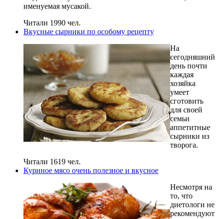
именуемая мусакой.
Читали 1990 чел.
Вкусные сырники по особому рецепту
На
сегодняшний
день почти
каждая
хозяйка
умеет
сготовить
для своей
семьи
аппетитные
сырники из
творога.
Читали 1619 чел.
Куриное мясо очень полезное и вкусное
Несмотря на
то, что
диетологи не
рекомендуют