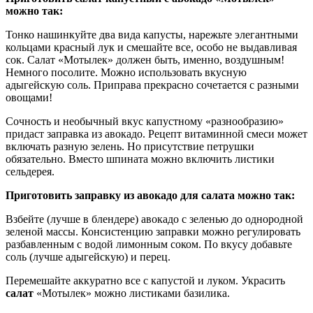
можно так:
Тонко нашинкуйте два вида капусты, нарежьте элегантными
кольцами красный лук и смешайте все, особо не выдавливая
сок. Салат «Мотылек» должен быть, именно, воздушным!
Немного посолите. Можно использовать вкусную
адыгейскую соль. Приправа прекрасно сочетается с разными
овощами!
Сочность и необычный вкус капустному «разнообразию»
придаст заправка из авокадо. Рецепт витаминной смеси может
включать разную зелень. Но присутствие петрушки
обязательно. Вместо шпината можно включить листики
сельдерея.
Приготовить заправку из авокадо для салата можно так:
Взбейте (лучше в блендере) авокадо с зеленью до однородной
зеленой массы. Консистенцию заправки можно регулировать
разбавленным с водой лимонным соком. По вкусу добавьте
соль (лучше адыгейскую) и перец.
Перемешайте аккуратно все с капустой и луком. Украсить
салат
«Мотылек» можно листиками базилика.