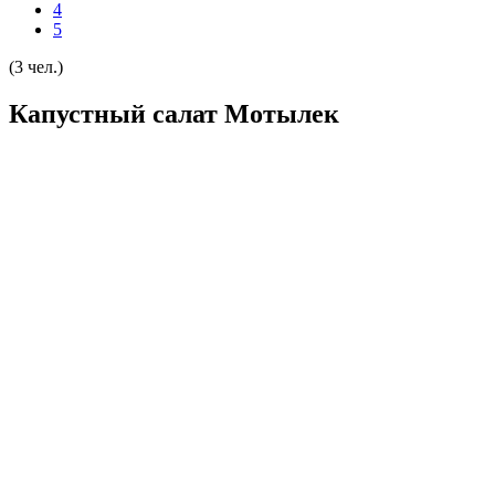
4
5
(3 чел.)
Капустный салат Мотылек