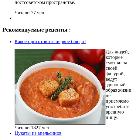
постсоветском пространстве.
Читали 77 чел.
Рекомендуемые рецепты :
Какое приготовить первое блюдо?
Для людей,
которые
смотрят за
своей
фигурой,
ведут
здоровый
образ жизни
не
приемлемо
употребить
вредную
пищу.
Читали 1827 чел.
Цукаты из апельсинов