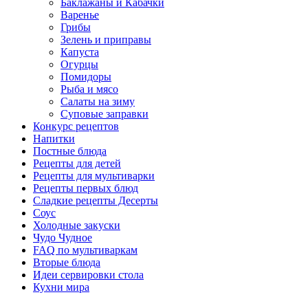
Баклажаны и Кабачки
Варенье
Грибы
Зелень и приправы
Капуста
Огурцы
Помидоры
Рыба и мясо
Салаты на зиму
Суповые заправки
Конкурс рецептов
Напитки
Постные блюда
Рецепты для детей
Рецепты для мультиварки
Рецепты первых блюд
Сладкие рецепты Десерты
Соус
Холодные закуски
Чудо Чудное
FAQ по мультиваркам
Вторые блюда
Идеи сервировки стола
Кухни мира