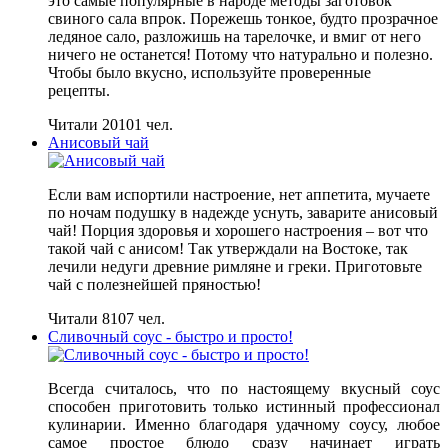
это самые популярные в народе методы заготовок
свиного сала впрок. Порежешь тонкое, будто прозрачное
ледяное сало, разложишь на тарелочке, и вмиг от него
ничего не останется! Потому что натурально и полезно.
Чтобы было вкусно, используйте проверенные
рецепты.
Читали 20101 чел.
Анисовый чай
Если вам испортили настроение, нет аппетита, мучаете
по ночам подушку в надежде уснуть, заварите анисовый
чай! Порция здоровья и хорошего настроения – вот что
такой чай с анисом! Так утверждали на Востоке, так
лечили недуги древние римляне и греки. Приготовьте
чай с полезнейшей пряностью!
Читали 8107 чел.
Сливочный соус - быстро и просто!
Всегда считалось, что по настоящему вкусный соус
способен приготовить только истинный профессионал
кулинарии. Именно благодаря удачному соусу, любое
самое простое блюдо сразу начинает играть