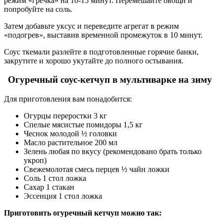
режим «гречка» на 10-15 минут. Перемешайте овощи и
попробуйте на соль.
Затем добавьте уксус и переведите агрегат в режим
«подогрев», выставив временной промежуток в 10 минут.
Соус ткемали разлейте в подготовленные горячие банки,
закрутите и хорошо укутайте до полного остывания.
Огуречный соус-кетчуп в мультиварке на зиму
Для приготовления вам понадобится:
Огурцы переростки 3 кг
Спелые мясистые помидоры 1,5 кг
Чеснок молодой ½ головки
Масло растительное 200 мл
Зелень любая по вкусу (рекомендовано брать только
укроп)
Свежемолотая смесь перцев ½ чайн ложки
Соль 1 стол ложка
Сахар 1 стакан
Эссенция 1 стол ложка
Приготовить огуречный кетчуп можно так: