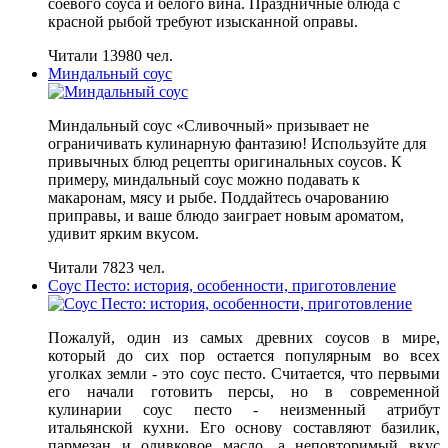
соевого соуса и белого вина. Праздничные блюда с
красной рыбой требуют изысканной оправы.
Читали 13980 чел.
Миндальный соус
Миндальный соус «Сливочный» призывает не
ограничивать кулинарную фантазию! Используйте для
привычных блюд рецепты оригинальных соусов. К
примеру, миндальный соус можно подавать к
макаронам, мясу и рыбе. Поддайтесь очарованию
приправы, и ваше блюдо заиграет новым ароматом,
удивит ярким вкусом.
Читали 7823 чел.
Соус Песто: история, особенности, приготовление
Пожалуй, один из самых древних соусов в мире,
который до сих пор остается популярным во всех
уголках земли - это соус песто. Считается, что первыми
его начали готовить персы, но в современной
кулинарии соус песто - неизменный атрибут
итальянской кухни. Его основу составляют базилик,
пармезан и оливковое масло, а неповторимый вкус