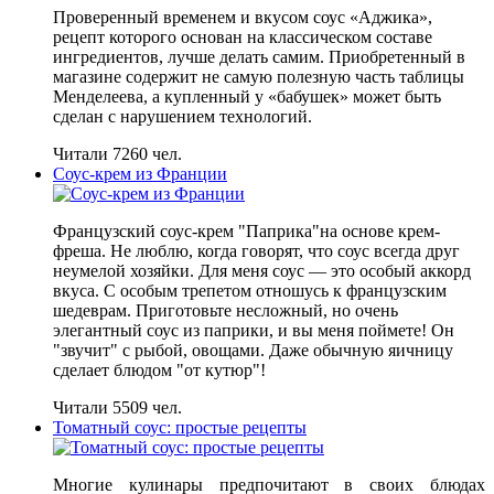
Проверенный временем и вкусом соус «Аджика»,
рецепт которого основан на классическом составе
ингредиентов, лучше делать самим. Приобретенный в
магазине содержит не самую полезную часть таблицы
Менделеева, а купленный у «бабушек» может быть
сделан с нарушением технологий.
Читали 7260 чел.
Соус-крем из Франции
Французский соус-крем "Паприка"на основе крем-
фреша. Не люблю, когда говорят, что соус всегда друг
неумелой хозяйки. Для меня соус — это особый аккорд
вкуса. С особым трепетом отношусь к французским
шедеврам. Приготовьте несложный, но очень
элегантный соус из паприки, и вы меня поймете! Он
"звучит" с рыбой, овощами. Даже обычную яичницу
сделает блюдом "от кутюр"!
Читали 5509 чел.
Томатный соус: простые рецепты
Многие кулинары предпочитают в своих блюдах