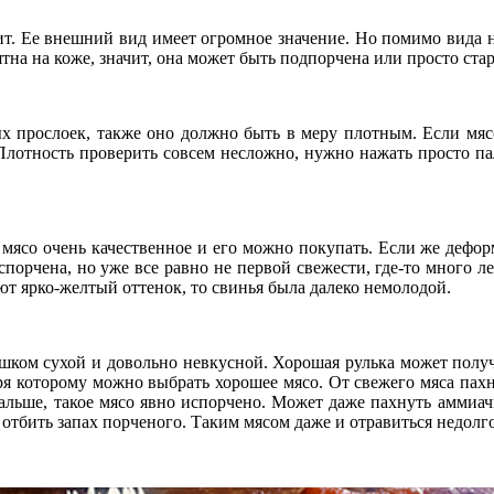
ит. Ее внешний вид имеет огромное значение. Но помимо вида н
тна на коже, значит, она может быть подпорчена или просто стар
 прослоек, также оно должно быть в меру плотным. Если мясо 
 Плотность проверить совсем несложно, нужно нажать просто пал
о мясо очень качественное и его можно покупать. Если же дефо
спорчена, но уже все равно не первой свежести, где-то много 
ют ярко-желтый оттенок, то свинья была далеко немолодой.
ишком сухой и довольно невкусной. Хорошая рулька может получ
аря которому можно выбрать хорошее мясо. От свежего мяса пахн
альше, такое мясо явно испорчено. Может даже пахнуть аммиачн
тбить запах порченого. Таким мясом даже и отравиться недолго,