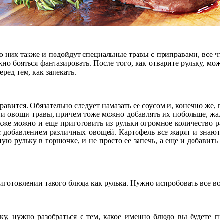
 них также и подойдут специальные травы с приправами, все чт
но бояться фантазировать. После того, как отварите рульку, можн
ред тем, как запекать.
равится. Обязательно следует намазать ее соусом и, конечно же, 
и овощи травы, причем тоже можно добавлять их побольше, жале
также можно и еще приготовить из рульки огромное количество 
с добавлением различных овощей. Картофель все жарят и знают,
ую рульку в горшочке, и не просто ее запечь, а еще и добавить 
готовлении такого блюда как рулька. Нужно испробовать все воз
у, нужно разобраться с тем, какое именно блюдо вы будете п