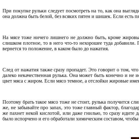
При покупке рульки следует посмотреть на то, как она выгляд
она должна быть белой, без всяких пятен и шишек. Если есть пя
На мясе тоже ничего лишнего не должно быть, кроме жировых
слишком плотное, то в него что-то нехорошее туда добавили.
вернется то положение, в каком было до нажатия.
След от нажатия также сразу пропадет. Это говорит о том, чт
далеко некачественная рулька. Она может быть конечно и не и
цвет мяса с жиром. Если мясо темное, а отслойки жировые име
Поэтому брать такое мясо тоже не стоит, рулька получится сл
же, не забывайте про запах, это тоже главный фактор, благод
же пахнет некой кислотой, или даже гнилью, то сразу идите д
было испорчено и его обработали химическим составом, чтобы о