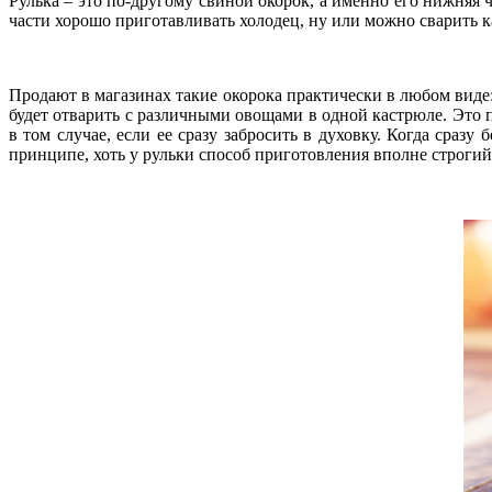
Рулька – это по-другому свиной окорок, а именно его нижняя 
части хорошо приготавливать холодец, ну или можно сварить к
Продают в магазинах такие окорока практически в любом виде:
будет отварить с различными овощами в одной кастрюле. Это п
в том случае, если ее сразу забросить в духовку. Когда сраз
принципе, хоть у рульки способ приготовления вполне строгий