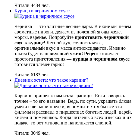
Читали 4434 чел.
Курица в черничном соусе
Черника — это элитные лесные дары. В июне мы печем
ароматные пироги, делаем из полезной ягоды желе,
морсы, варенье. Попробуйте
приготовить черничный
соус к курице
! Лесной дух, сочность мяса,
оригинальный вкус и масса антиоксидантов. Именно
таким будет ваш
вкусный ужин! Рецепт
отличает
простота приготовления —
курица в черничном соусе
готовится элементарно!
Читали 6183 чел.
Дневник эстета: что такое карвинг?
Карвинг пришел к нам из-за границы. Если говорить
точнее – то его название. Ведь, по сути, украшать блюда
умели еще наши предки, вспомните хотя бы все эти
фильмы и рассказы о пиршествах богатых людей, царей,
князей и помещиков. Когда читаешь о всех изысках и их
подаче, то рот мгновенно наполняется слюной.
Читали 3049 чел.