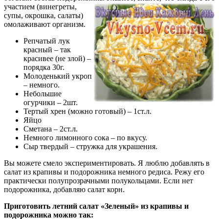
участием
(винегреты,
супы, окрошка, салаты)
омолаживают организм.
Репчатый лук
красный – так
красивее (не злой) –
порядка 30г.
Молоденький укроп
– немного.
Небольшие
огурчики – 2шт.
Тертый хрен (можно готовый) – 1ст.л.
Яйцо
Сметана – 2ст.л.
Немного лимонного сока – по вкусу.
Сыр твердый – стружка для украшения.
Вы можете смело экспериментировать. Я люблю добавлять в
салат из крапивы и подорожника немного редиса. Режу его
практически полупрозрачными полукольцами. Если нет
подорожника, добавляю салат корн.
Приготовить летний салат «Зеленый» из крапивы и
подорожника можно так: