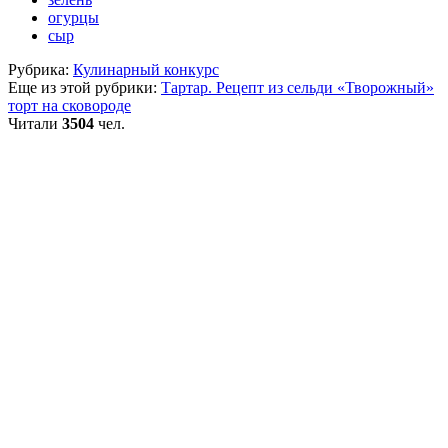
огурцы
сыр
Рубрика:
Кулинарный конкурс
Еще из этой рубрики:
Тартар. Рецепт из сельди
«Творожный»
торт на сковороде
Читали
3504
чел.