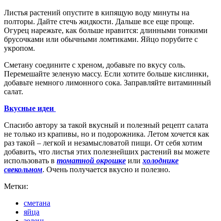
Листья растений опустите в кипящую воду минуты на
полторы. Дайте стечь жидкости. Дальше все еще проще.
Огурец нарежьте, как больше нравится: длинными тонкими
брусочками или обычными ломтиками. Яйцо порубите с
укропом.
Сметану соедините с хреном, добавьте по вкусу соль.
Перемешайте зеленую массу. Если хотите больше кислинки,
добавьте немного лимонного сока. Заправляйте витаминный
салат.
Вкусные идеи
Спасибо автору за такой вкусный и полезный рецепт салата
не только из крапивы, но и подорожника. Летом хочется как
раз такой – легкой и незамысловатой пищи. От себя хотим
добавить, что листья этих полезнейших растений вы можете
использовать в
томатной окрошке
или
холоднике
свекольном
. Очень получается вкусно и полезно.
Метки:
сметана
яйца
зелень