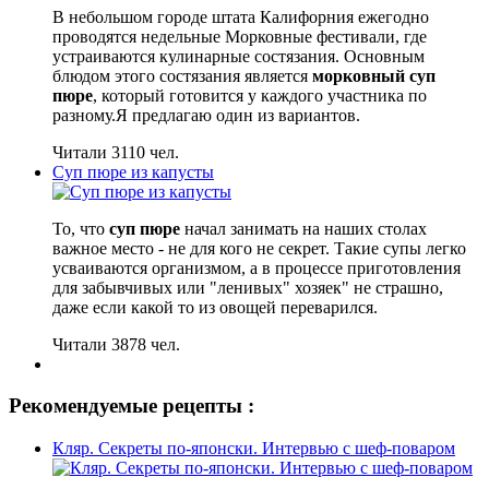
В небольшом городе штата Калифорния ежегодно
проводятся недельные Морковные фестивали, где
устраиваются кулинарные состязания. Основным
блюдом этого состязания является
морковный суп
пюре
, который готовится у каждого участника по
разному.Я предлагаю один из вариантов.
Читали 3110 чел.
Суп пюре из капусты
То, что
суп пюре
начал занимать на наших столах
важное место - не для кого не секрет. Такие супы легко
усваиваются организмом, а в процессе приготовления
для забывчивых или "ленивых" хозяек" не страшно,
даже если какой то из овощей переварился.
Читали 3878 чел.
Рекомендуемые рецепты :
Кляр. Секреты по-японски. Интервью с шеф-поваром