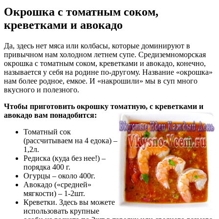
Окрошка с томатным соком,
креветками и авокадо
Да, здесь нет мяса или колбасы, которые доминируют в
привычном нам холодном летнем супе. Средиземноморская
окрошка с томатным соком, креветками и авокадо, конечно,
называется у себя на родине по-другому. Название «окрошка»
нам более родное, емкое. И «накрошили» мы в суп много
вкусного и полезного.
Чтобы приготовить окрошку томатную, с креветками и
авокадо вам понадобится:
Томатный сок
(рассчитываем на 4 едока) –
1,2л.
Редиска (куда без нее!) –
порядка 400 г.
Огурцы – около 400г.
Авокадо («средней»
мягкости) – 1-2шт.
Креветки. Здесь вы можете
использовать крупные