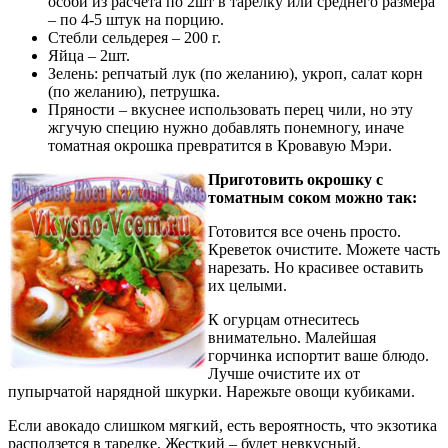
особи из расчета по 2шт в тарелку или среднего размера
– по 4-5 штук на порцию.
Стебли сельдерея – 200 г.
Яйца – 2шт.
Зелень: репчатый лук (по желанию), укроп, салат корн
(по желанию), петрушка.
Пряности – вкуснее использовать перец чили, но эту
жгучую специю нужно добавлять понемногу, иначе
томатная окрошка превратится в Кровавую Мэри.
Приготовить окрошку с
томатным соком можно так:
Готовится все очень просто.
Креветок очистите. Можете часть
нарезать. Но красивее оставить
их целыми.
К огурцам отнеситесь
внимательно. Малейшая
горчинка испортит ваше блюдо.
Лучше очистите их от
пупырчатой нарядной шкурки. Нарежьте овощи кубиками.
Если авокадо слишком мягкий, есть вероятность, что экзотика
расползется в тарелке. Жесткий – будет невкусный.