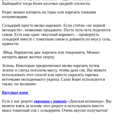
Выбирайте тогда более кусочки средней спелости.
Редис можно натереть на терке или нарезать тонкими
полумесяцами.
Сельдерей просто мелко нарежьте. Если стебли «не первой
молодости», немножко придавите. Пусть чуть-чуть поделится
соком. Есть еще один «вкусный вариант» – провернуть
сельдерей вместе с томатным соком и добавить по вкусу соль,
пряности.
Яйца. Вариантов два: нарезать или покрошить. Можно
натереть яркие желтки сверху.
Зелень. Некоторые предпочитают мелко нарезать пучок
зелени и слегка потолочь массу, чтобы дала сок. Вы можете
использовать этот способ или просто украсить тарелки
веточками молоденького укропа. Салат Корн используется
также, по желанию.
Вкусные идеи
Есть у нас рецепт
окрошки с раками
«Донская вольница». Вы
можете взять за основу этот рецепт и использовать вместо
кваса томатный сок с сельдереем. Очень вкусно получается!