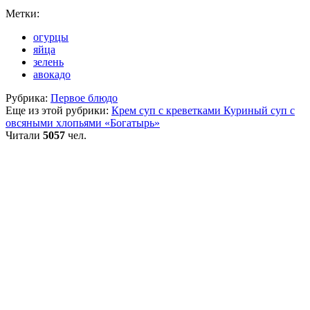
Метки:
огурцы
яйца
зелень
авокадо
Рубрика:
Первое блюдо
Еще из этой рубрики:
Крем суп с креветками
Куриный суп с
овсяными хлопьями «Богатырь»
Читали
5057
чел.