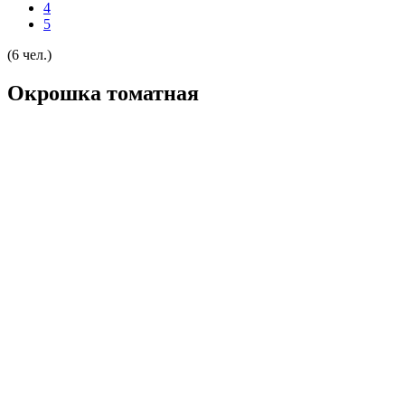
4
5
(6 чел.)
Окрошка томатная