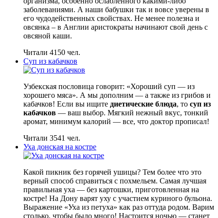
организма, особенно ослабленного какими-либо
заболеваниями. А наши бабушки так и вовсе уверены в
его чудодейственных свойствах. Не менее полезна и
овсянка – в Англии аристократы начинают свой день с
овсяной каши.
Читали 4150 чел.
Суп из кабачков
Узбекская пословица говорит: «Хороший суп — из
хорошего мяса». А мы дополним — а также из грибов и
кабачков! Если вы ищите
диетические блюда
, то
суп из
кабачков
— ваш выбор. Мягкий нежный вкус, тонкий
аромат, минимум калорий — все, что доктор прописал!
Читали 3541 чел.
Уха донская на костре
Какой пикник без горячей ушицы? Тем более что это
верный способ справиться с похмельем. Самая лучшая
правильная уха — без картошки, приготовленная на
костре! На Дону варят уху с участием куриного бульона.
Выражение «Уха из петуха» как раз оттуда родом. Варим
столько, чтобы было много! Настоится ночью — станет