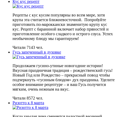
Кус кус рецепт
Рецепты с кус кусом популярны во всем мире, хотя
крупа эта считается ближневосточной. Попробуйте
приготовить по-мароккански знаменитую крупу кус
кус. Рецепт с бараниной включает набор пряностей и
приготовление особого сладкого и острого соуса. Успех
необычному блюду мы гарантируем!
Читали 7143 чел.
Гусь запеченный в духовке
Продолжаем гусино-утиные новогодние истории!
Вкусная праздничная традиция – рождественский гусь!
Новый Год или Рождество – прекрасный повод чтобы
подчеркнуть «гусиным блюдом» дух праздника. Уделите
особое внимание рецептуре – и ваш Гусь получится
мягким, очень нежным на вкус.
Читали 8572 чел.
Ризотто к 8 марта
Когда унылая зима сменяется радостной весенней