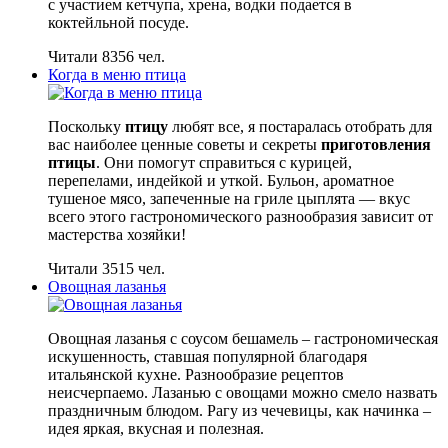
с участием кетчупа, хрена, водки подается в
коктейльной посуде.
Читали 8356 чел.
Когда в меню птица
Поскольку
птицу
любят все, я постаралась отобрать для
вас наиболее ценные советы и секреты
приготовления
птицы
. Они помогут справиться с курицей,
перепелами, индейкой и уткой. Бульон, ароматное
тушеное мясо, запеченные на гриле цыплята — вкус
всего этого гастрономического разнообразия зависит от
мастерства хозяйки!
Читали 3515 чел.
Овощная лазанья
Овощная лазанья с соусом бешамель – гастрономическая
искушенность, ставшая популярной благодаря
итальянской кухне. Разнообразие рецептов
неисчерпаемо. Лазанью с овощами можно смело назвать
праздничным блюдом. Рагу из чечевицы, как начинка –
идея яркая, вкусная и полезная.