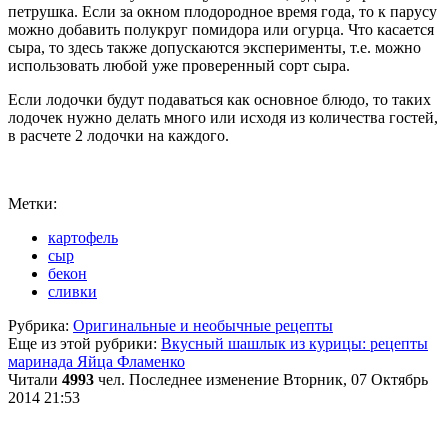
петрушка. Если за окном плодородное время года, то к парусу
можно добавить полукруг помидора или огурца. Что касается
сыра, то здесь также допускаются эксперименты, т.е. можно
использовать любой уже проверенный сорт сыра.
Если лодочки будут подаваться как основное блюдо, то таких
лодочек нужно делать много или исходя из количества гостей,
в расчете 2 лодочки на каждого.
Метки:
картофель
сыр
бекон
сливки
Рубрика:
Оригинальные и необычные рецепты
Еще из этой рубрики:
Вкусный шашлык из курицы: рецепты
маринада
Яйца Фламенко
Читали
4993
чел.
Последнее изменение Вторник, 07 Октябрь
2014 21:53