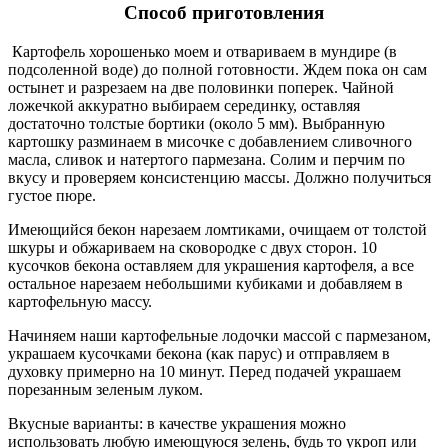
Способ приготовления
Картофель хорошенько моем и отвариваем в мундире (в
подсоленной воде) до полной готовности. Ждем пока он сам
остынет и разрезаем на две половинки поперек. Чайной
ложечкой аккуратно выбираем серединку, оставляя
достаточно толстые бортики (около 5 мм). Выбранную
картошку разминаем в мисочке с добавлением сливочного
масла, сливок и натертого пармезана. Солим и перчим по
вкусу и проверяем консистенцию массы. Должно получиться
густое пюре.
Имеющийся бекон нарезаем ломтиками, очищаем от толстой
шкуры и обжариваем на сковородке с двух сторон. 10
кусочков бекона оставляем для украшения картофеля, а все
остальное нарезаем небольшими кубиками и добавляем в
картофельную массу.
Начиняем наши картофельные лодочки массой с пармезаном,
украшаем кусочками бекона (как парус) и отправляем в
духовку примерно на 10 минут. Перед подачей украшаем
порезанным зеленым луком.
Вкусные варианты: в качестве украшения можно
использовать любую имеющуюся зелень, будь то укроп или