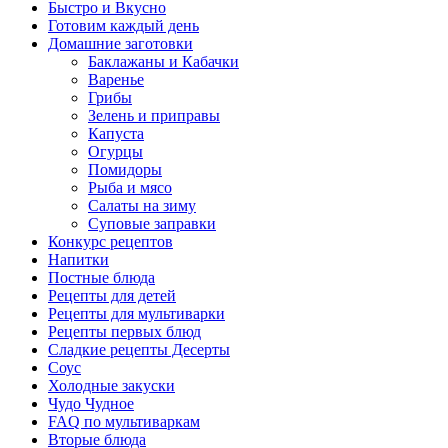
Быстро и Вкусно
Готовим каждый день
Домашние заготовки
Баклажаны и Кабачки
Варенье
Грибы
Зелень и приправы
Капуста
Огурцы
Помидоры
Рыба и мясо
Салаты на зиму
Суповые заправки
Конкурс рецептов
Напитки
Постные блюда
Рецепты для детей
Рецепты для мультиварки
Рецепты первых блюд
Сладкие рецепты Десерты
Соус
Холодные закуски
Чудо Чудное
FAQ по мультиваркам
Вторые блюда