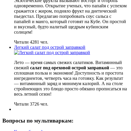
Экзотические фрукты вызывают восторг и оторопь
одновременно. Открытие ученых, что папайя с успехом
сражается с жиром, подняло фрукт на диетический
пьедестал. Предлагаю попробовать соус сальса с
папайей и манго, который готовят на Кубе. Он простой
и вкусный, будто налитый щедрым кубинским
солнцем!
Читали 4281 чел.
Легкий салат под острой заправкой
Лето — время самых свежих салатиков. Витаминный
свежий
салат под ореховой острой заправкой
— это
сплошная польза и экономия! Доступность и простота
ингредиентов, четверть часа на готовку. Как результат
— витаминный заряд и минимум калорий. А на столе
стройнеющих это блюдо просто обязано прописаться на
весь летний сезон!
Читали 3726 чел.
Вопросы по мультиваркам: