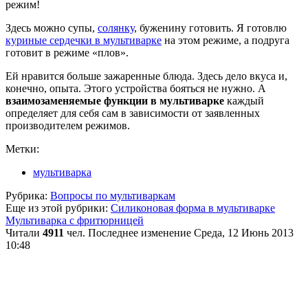
режим!
Здесь можно супы,
солянку
, буженину готовить. Я готовлю
куриные сердечки в мультиварке
на этом режиме, а подруга
готовит в режиме «плов».
Ей нравится больше зажаренные блюда. Здесь дело вкуса и,
конечно, опыта. Этого устройства бояться не нужно. А
взаимозаменяемые функции в мультиварке
каждый
определяет для себя сам в зависимости от заявленных
производителем режимов.
Метки:
мультиварка
Рубрика:
Вопросы по мультиваркам
Еще из этой рубрики:
Силиконовая форма в мультиварке
Мультиварка с фритюрницей
Читали
4911
чел.
Последнее изменение Среда, 12 Июнь 2013
10:48