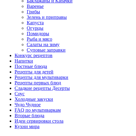
Баклажаны и Кабачки
Варенье
Грибы
Зелень и приправы
Капуста
Огурцы
Помидоры
Рыба и мясо
Салаты на зиму
Суповые заправки
Конкурс рецептов
Напитки
Постные блюда
Рецепты для детей
Рецепты для мультиварки
Рецепты первых блюд
Сладкие рецепты Десерты
Соус
Холодные закуски
Чудо Чудное
FAQ по мультиваркам
Вторые блюда
Идеи сервировки стола
Кухни мира