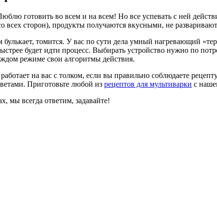
 Люблю готовить во всем и на всем! Но все успевать с ней действ
со всех сторон), продукты получаются вкусными, не развариваю
м булькает, томится. У вас по сути дела умный нагревающий «те
ыстрее будет идти процесс. Выбирать устройство нужно по потр
каждом режиме свои алгоритмы действия.
работает на вас с толком, если вы правильно соблюдаете рецепт
оветами. Приготовьте любой из
рецептов для мультиварки
с нашег
х, мы всегда ответим, задавайте!