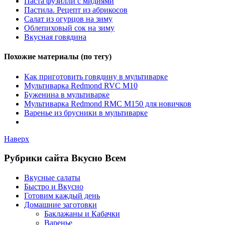
Паста фузилли с мидиями
Пастила. Рецепт из абрикосов
Салат из огурцов на зиму
Облепиховый сок на зиму
Вкусная говядина
Похожие материалы (по тегу)
Как приготовить говядину в мультиварке
Мультиварка Redmond RVC M10
Буженина в мультиварке
Мультиварка Redmond RMC M150 для новичков
Варенье из брусники в мультиварке
Наверх
Рубрики сайта Вкусно Всем
Вкусные салаты
Быстро и Вкусно
Готовим каждый день
Домашние заготовки
Баклажаны и Кабачки
Варенье