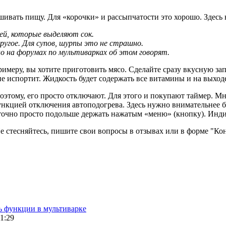
ивать пищу. Для «корочки» и рассыпчатости это хорошо. Здесь 
ей, которые выделяют сок.
угое. Для супов, шурпы это не страшно.
о на форумах по мультиварках об этом говорят.
римеру, вы хотите приготовить мясо. Сделайте сразу вкусную за
е испортит. Жидкость будет содержать все витамины и на выход
тому, его просто отключают. Для этого и покупают таймер. Мне
 функцией отключения автоподогрева. Здесь нужно внимательнее
таточно просто подольше держать нажатым «меню» (кнопку). Инд
е стесняйтесь, пишите свои вопросы в отзывах или в форме "Ко
ь функции в мультиварке
1:29