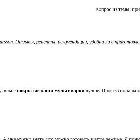
вопрос из темы: принцип и устрой
son. Отзывы, рецепты, рекомендации, удобна ли в приготовлени
у: какое
покрытие чаши мультиварки
лучше. Профессионально
е
. А мне нужно знать, что можно готовить в этом режиме. Я пон