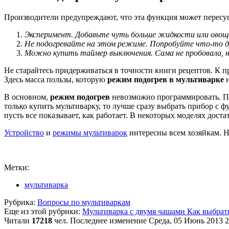
Производители предупреждают, что эта функция может пересуш
Эксперимент. Добавьте чуть больше жидкости или овощ
Не подогревайте на этом режиме. Попробуйте что-то др
Можно купить таймер выключения. Сама не пробовала, н
Не старайтесь придерживаться в точности книги рецептов. К п
Здесь масса пользы, которую
режим подогрев в мультиварке
н
В основном,
режим подогрев
невозможно программировать. Поэ
только купить мультиварку, то лучше сразу выбрать прибор с
пусть все показывает, как работает. В некоторых моделях дос
Устройство
и
режимы мультиварок
интересны всем хозяйкам. Н
Метки:
мультиварка
Рубрика:
Вопросы по мультиваркам
Еще из этой рубрики:
Мультиварка с двумя чашами
Как выбрат
Читали
17218
чел.
Последнее изменение Среда, 05 Июнь 2013 2