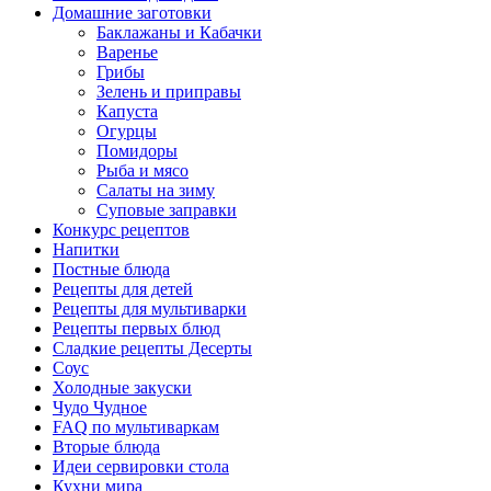
Домашние заготовки
Баклажаны и Кабачки
Варенье
Грибы
Зелень и приправы
Капуста
Огурцы
Помидоры
Рыба и мясо
Салаты на зиму
Суповые заправки
Конкурс рецептов
Напитки
Постные блюда
Рецепты для детей
Рецепты для мультиварки
Рецепты первых блюд
Сладкие рецепты Десерты
Соус
Холодные закуски
Чудо Чудное
FAQ по мультиваркам
Вторые блюда
Идеи сервировки стола
Кухни мира