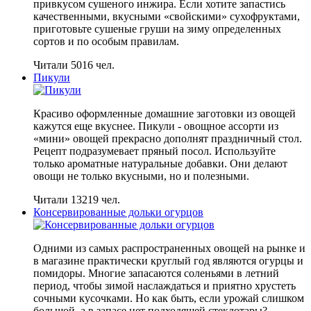
привкусом сушеного инжира. Если хотите запастись
качественными, вкусными «свойскими» сухофруктами,
приготовьте сушеные груши на зиму определенных
сортов и по особым правилам.
Читали 5016 чел.
Пикули
Красиво оформленные домашние заготовки из овощей
кажутся еще вкуснее. Пикули - овощное ассорти из
«мини» овощей прекрасно дополнят праздничный стол.
Рецепт подразумевает пряный посол. Используйте
только ароматные натуральные добавки. Они делают
овощи не только вкусными, но и полезными.
Читали 13219 чел.
Консервированные дольки огурцов
Одними из самых распространенных овощей на рынке и
в магазине практически круглый год являются огурцы и
помидоры. Многие запасаются соленьями в летний
период, чтобы зимой наслаждаться и приятно хрустеть
сочными кусочками. Но как быть, если урожай слишком
большой, а в запасе нет подходящей стеклотары?