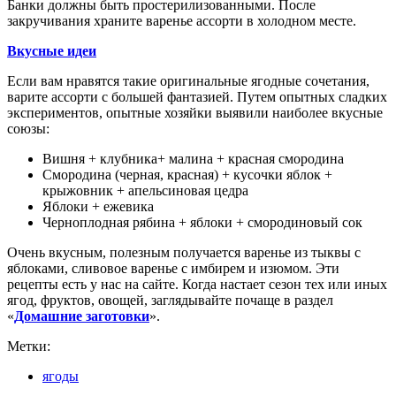
Банки должны быть простерилизованными. После
закручивания храните варенье ассорти в холодном месте.
Вкусные идеи
Если вам нравятся такие оригинальные ягодные сочетания,
варите ассорти с большей фантазией. Путем опытных сладких
экспериментов, опытные хозяйки выявили наиболее вкусные
союзы:
Вишня + клубника+ малина + красная смородина
Смородина (черная, красная) + кусочки яблок +
крыжовник + апельсиновая цедра
Яблоки + ежевика
Черноплодная рябина + яблоки + смородиновый сок
Очень вкусным, полезным получается варенье из тыквы с
яблоками, сливовое варенье с имбирем и изюмом. Эти
рецепты есть у нас на сайте. Когда настает сезон тех или иных
ягод, фруктов, овощей, заглядывайте почаще в раздел
«
Домашние заготовки
».
Метки:
ягоды