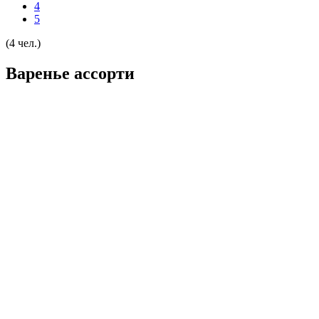
4
5
(4 чел.)
Варенье ассорти