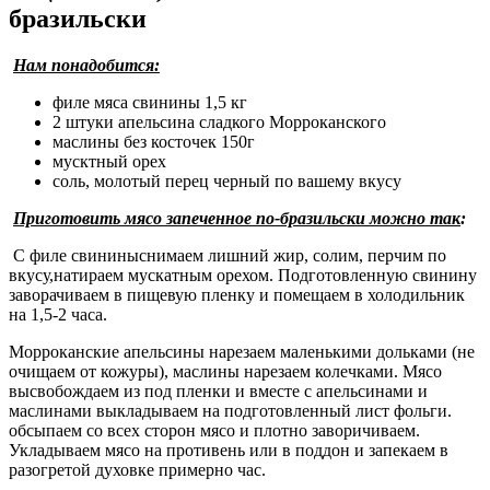
бразильски
Нам понадобится:
филе мяса свинины 1,5 кг
2 штуки апельсина сладкого Морроканского
маслины без косточек 150г
мусктный орех
соль, молотый перец черный по вашему вкусу
Приготовить мясо запеченное по-бразильски можно так
:
С филе свининыснимаем лишний жир, солим, перчим по
вкусу,натираем мускатным орехом. Подготовленную свинину
заворачиваем в пищевую пленку и помещаем в холодильник
на 1,5-2 часа.
Морроканские апельсины нарезаем маленькими дольками (не
очищаем от кожуры), маслины нарезаем колечками. Мясо
высвобождаем из под пленки и вместе с апельсинами и
маслинами выкладываем на подготовленный лист фольги.
обсыпаем со всех сторон мясо и плотно заворичиваем.
Укладываем мясо на противень или в поддон и запекаем в
разогретой духовке примерно час.