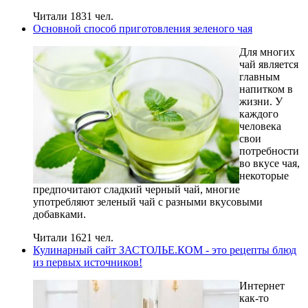
Читали 1831 чел.
Основной способ приготовления зеленого чая
Для многих
чай является
главным
напитком в
жизни. У
каждого
человека
свои
потребности
во вкусе чая,
некоторые
предпочитают сладкий черный чай, многие
употребляют зеленый чай с разными вкусовыми
добавками.
Читали 1621 чел.
Кулинарный сайт ЗАСТОЛЬЕ.КОМ - это рецепты блюд
из первых источников!
Интернет
как-то