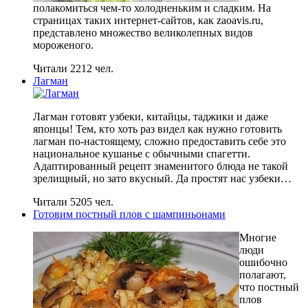
полакомиться чем-то холодненьким и сладким. На
страницах таких интернет-сайтов, как zaoavis.ru,
представлено множество великолепных видов
мороженого.
Читали 2212 чел.
Лагман
Лагман готовят узбеки, китайцы, таджики и даже
японцы! Тем, кто хоть раз видел как нужно готовить
лагман по-настоящему, сложно предоставить себе это
национальное кушанье с обычными спагетти.
Адаптированный рецепт знаменитого блюда не такой
зрелищный, но зато вкусный. Да простят нас узбеки…
Читали 5205 чел.
Готовим постный плов с шампиньонами
Многие
люди
ошибочно
полагают,
что постный
плов