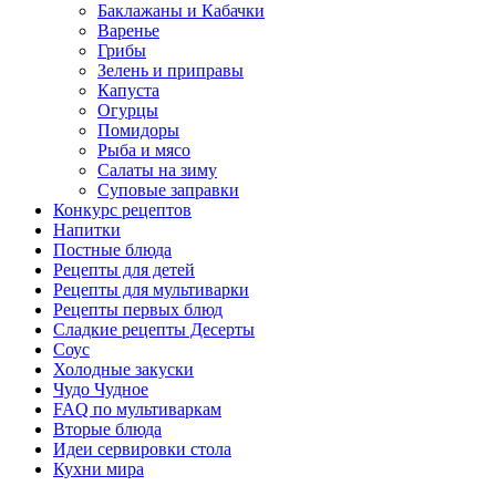
Баклажаны и Кабачки
Варенье
Грибы
Зелень и приправы
Капуста
Огурцы
Помидоры
Рыба и мясо
Салаты на зиму
Суповые заправки
Конкурс рецептов
Напитки
Постные блюда
Рецепты для детей
Рецепты для мультиварки
Рецепты первых блюд
Сладкие рецепты Десерты
Соус
Холодные закуски
Чудо Чудное
FAQ по мультиваркам
Вторые блюда
Идеи сервировки стола
Кухни мира