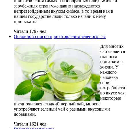
приготовления самых разнообразных блюд. Жители
зарубежных стран уже давно наслаждаются
непревзойденным вкусом сибаса, в то время как в
нашем государстве люди только начали к нему
привыкать.
Читали 1797 чел.
Основной способ приготовления зеленого чая
Для многих
чай является
главным
напитком в
жизни. У
каждого
человека
свои
потребности
во вкусе чая,
некоторые
предпочитают сладкий черный чай, многие
употребляют зеленый чай с разными вкусовыми
добавками.
Читали 1621 чел.