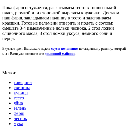
Пока фарш остужается, раскатываем тесто в тонюсенький
пласт, рюмкой или стопочкой вырезаем кружочки. Достаем
наш фарш, закладываем начинку в тесто и залепливаем
краешки. Готовые пельмени отварить и подать с соусом:
смешать 3-4 измельченные дольки чеснока, 2 стол ложки
сливочного масла, 3 стол ложки уксуса, немного соли и
перца.
Вкусные идеи: Вы можете подать
соус к пельменям
по старинному рецепту, который
мы с Вами уже готовили или
домашний майонез
.
Метки:
говядина
свинина
курица
тесто
яйца
зелень
фарш
чеснок
мука