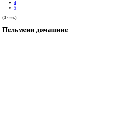
4
5
(0 чел.)
Пельмени домашние