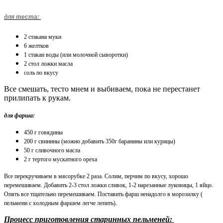
для теста:
2 стакана муки
6 желтков
1 стакан воды (или молочной сыворотки)
2 стол ложки масла
соль по вкусу
Все смешать, тесто мнем и выбиваем, пока не перестанет
прилипать к рукам.
для фарша:
450 г говядины
200 г свинины
(можно добавить 350г баранины или курицы)
50 г сливочного масла
2 г тертого мускатного ореха
Все перекручиваем в мясорубке 2 раза. Солим, перчим по вкусу, хорошо
перемешиваем. Добавить 2-3 стол ложки сливок, 1-2 нарезанные луковицы, 1 яйцо.
Опять все тщательно перемешиваем. Поставить фарш ненадолго в морозилку (
пельмени с холодным фаршем легче лепить).
Процесс приготовления старинных пельменей: