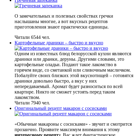
Гречневая запеканка
О замечательных и полезных свойствах гречки
наслышаны многие, а вот вкусных рецептов
приготовления знают практически единицы.
Читали 6544 чел.
Картофельные драники – быстро и вкусно
Одним из известных блюд белорусской кухни являются
драники или дранки, деруны. Другими словами, это
картофельные оладьи. Подают такое лакомство в
горячем виде, со сметанкой или сливочным масличком.
Побалуйте своих близких этой вкуснотищей – готовятся
драники довольно быстро, а вкус у них
непередаваемый. Аромат будет разноситься по всей
квартире. Никто не сможет устоять перед таким
лакомством.
Читали 7940 чел.
Оригинальный рецепт макарон с сосисками
«Обычные макароны с сосисками» - звучит и смотрится
прозаично. Проявите максимум внимания к этому
интересному рецепт
у. Вас ждет фантастическое