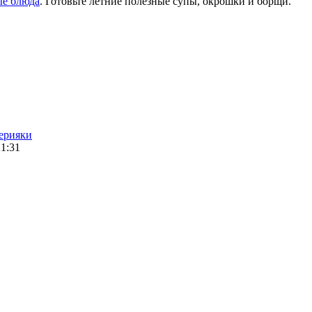
ые блюда
. Готовьте летние полезные супы, окрошки и борщи.
терияки
1:31