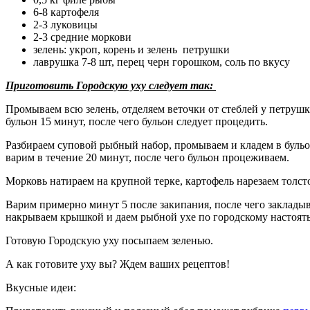
6-8 картофеля
2-3 луковицы
2-3 средние моркови
зелень: укроп, корень и зелень петрушки
лаврушка 7-8 шт, перец черн горошком, соль по вкусу
Приготовить Городскую уху следует так:
Промываем всю зелень, отделяем веточки от стеблей у петрушк
бульон 15 минут, после чего бульон следует процедить.
Разбираем суповой рыбный набор, промываем и кладем в бульо
варим в течение 20 минут, после чего бульон процеживаем.
Морковь натираем на крупной терке, картофель нарезаем толсто
Варим примерно минут 5 после закипания, после чего закладыв
накрываем крышкой и даем рыбной ухе по городскому настоят
Готовую Городскую уху посыпаем зеленью.
А как готовите уху вы? Ждем ваших рецептов!
Вкусные идеи: