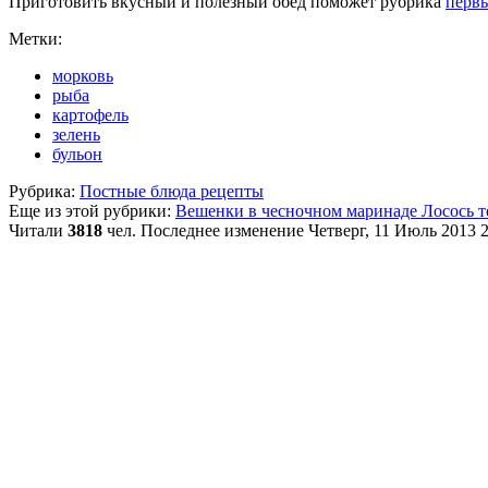
Приготовить вкусный и полезный обед поможет рубрика
перв
Метки:
морковь
рыба
картофель
зелень
бульон
Рубрика:
Постные блюда рецепты
Еще из этой рубрики:
Вешенки в чесночном маринаде
Лосось 
Читали
3818
чел.
Последнее изменение Четверг, 11 Июль 2013 2