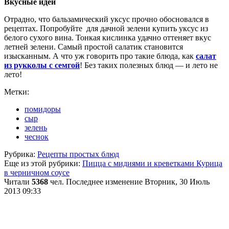
Вкусные идеи
Отрадно, что бальзамический уксус прочно обосновался в
рецептах. Попробуйте для дачной зелени купить уксус из
белого сухого вина. Тонкая кислинка удачно оттеняет вкус
летней зелени. Самый простой салатик становится
изысканным. А что уж говорить про такие блюда, как
салат
из рукколы с семгой
! Без таких полезных блюд — и лето не
лето!
Метки:
помидоры
сыр
зелень
чеснок
Рубрика:
Рецепты простых блюд
Еще из этой рубрики:
Пицца с мидиями и креветками
Курица
в черничном соусе
Читали
5368
чел.
Последнее изменение Вторник, 30 Июль
2013 09:33