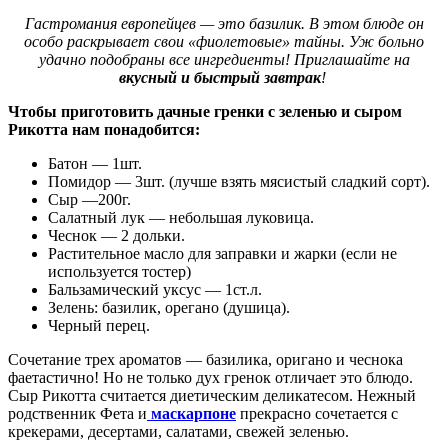
Гастромания европейцев — это базилик. В этом блюде он
особо раскрывает свои «фиолетовые» тайны. Уж больно
удачно подобраны все ингредиенты! Приглашайте на
вкусный и быстрый завтрак
!
Чтобы приготовить дачные гренки с зеленью и сыром
Рикотта нам понадобится:
Батон — 1шт.
Помидор — 3шт. (лучше взять мясистый сладкий сорт).
Сыр —200г.
Салатный лук — небольшая луковица.
Чеснок — 2 дольки.
Растительное масло для заправки и жарки (если не
используется тостер)
Бальзамический уксус — 1ст.л.
Зелень: базилик, орегано (душица).
Черный перец.
Сочетание трех ароматов — базилика, оригано и чеснока
фаетастично! Но не только дух гренок отличает это блюдо.
Сыр Рикотта считается диетическим деликатесом. Нежный
родственник Фета и
маскарпоне
прекрасно сочетается с
крекерами, десертами, салатами, свежей зеленью.