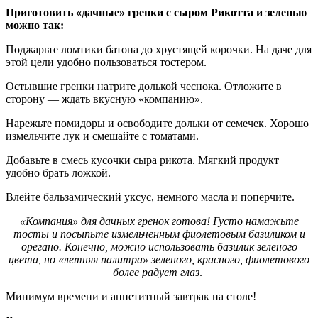
Приготовить «дачные» гренки с сыром Рикотта и зеленью
можно так:
Поджарьте ломтики батона до хрустящей корочки. На даче для
этой цели удобно пользоваться тостером.
Остывшие гренки натрите долькой чеснока. Отложите в
сторону — ждать вкусную «компанию».
Нарежьте помидоры и освободите дольки от семечек. Хорошо
измельчите лук и смешайте с томатами.
Добавьте в смесь кусочки сыра рикота. Мягкий продукт
удобно брать ложкой.
Влейте бальзамический уксус, немного масла и поперчите.
«Компания» для дачных гренок готова! Густо намажьте
тосты и посыпьте измельченным фиолетовым базиликом и
орегано. Конечно, можно использовать базилик зеленого
цвета, но «летняя палитра» зеленого, красного, фиолетового
более радует глаз
.
Минимум времени и аппетитный завтрак на столе!