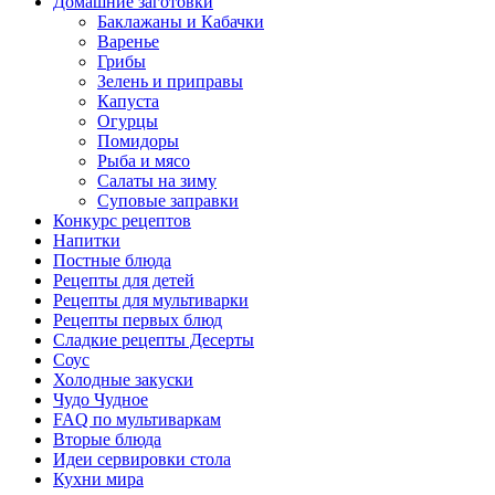
Домашние заготовки
Баклажаны и Кабачки
Варенье
Грибы
Зелень и приправы
Капуста
Огурцы
Помидоры
Рыба и мясо
Салаты на зиму
Суповые заправки
Конкурс рецептов
Напитки
Постные блюда
Рецепты для детей
Рецепты для мультиварки
Рецепты первых блюд
Сладкие рецепты Десерты
Соус
Холодные закуски
Чудо Чудное
FAQ по мультиваркам
Вторые блюда
Идеи сервировки стола
Кухни мира