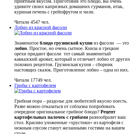
приятным вкусом. Приготовив это блюдо, вы очень
удивите своих капризных домашних гурманов, итак,
куриная печень с грейпфрутом и чили.
Читали 4547 чел.
Лобио из красной фасоли
Знаменитое
блюдо грузинской кухни
из фасоли — это
лобио
. Простое, но очень сытное. Кинза и грецкие
орехи придают фасоли тот самый знаменитый
кавказский аромат, который и отличает лобио от других
похожих рецептов. Грузинская кухня – сборник
настоящих сказок. Приготовление лобио – одна из них.
Читали 17749 чел.
Грибы с картофелем
Грибная пора – раздолье для любителей вкусно поесть.
Разве можно отказаться от соблазна попробовать
очередное оригинальное грибное блюдо?
Рецепт
картофельных палочек с грибами
разнообразит ваш
стол. Красиво уложенные «хрустики» из картофеля с
нежным соусом станут желанными гостями на вашем
столе.