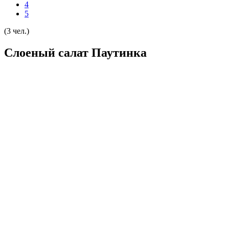
4
5
(3 чел.)
Слоеный салат Паутинка