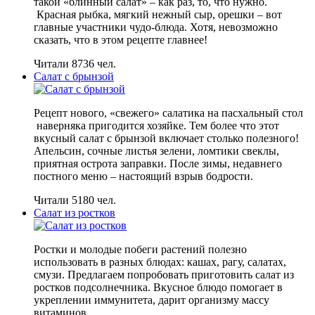
такой «блинный салат» – как раз, то, что нужно.
Красная рыбка, мягкий нежный сыр, орешки – вот
главные участники чудо-блюда. Хотя, невозможно
сказать, что в этом рецепте главнее!
Читали 8736 чел.
Салат с брынзой
Рецепт нового, «свежего» салатика на пасхальный стол
наверняка пригодится хозяйке. Тем более что этот
вкусный салат с брынзой включает столько полезного!
Апельсин, сочные листья зелени, ломтики свеклы,
приятная острота заправки. После зимы, недавнего
постного меню – настоящий взрыв бодрости.
Читали 5180 чел.
Салат из ростков
Ростки и молодые побеги растений полезно
использовать в разных блюдах: кашах, рагу, салатах,
смузи. Предлагаем попробовать приготовить салат из
ростков подсолнечника. Вкусное блюдо помогает в
укреплении иммунитета, дарит организму массу
витаминов.