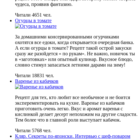
чудеса, проявив фантазию.
Читали 4651 чел.
Огурцы в томате
За домашними консервированными огурчиками
охотятся все едоки, когда открывается очередная банка.
А если огурцы в томате? Рецепт такой острой закуски
сразу же разойдется « по рукам». Не важно, новичок ты
в «заготовках» или опытный кулинар. Вкусное блюдо,
словно стимул запасаться летними дарами на зиму!
Читали 18831 чел.
Варенье из кабачков
Рецепт для тех, кто любит все необычное и не боится
эксперементировать на кухне. Варенье из кабачков
приготовить очень легко. Вкус и аромат варенья с
кислинкой делает
десерт непохожим на другие сладости.
Тем более что в главной роли выступает кабачок.
Читали 5768 чел.
Кляр. Секреты по-японски. Интервью с шеф-поваром