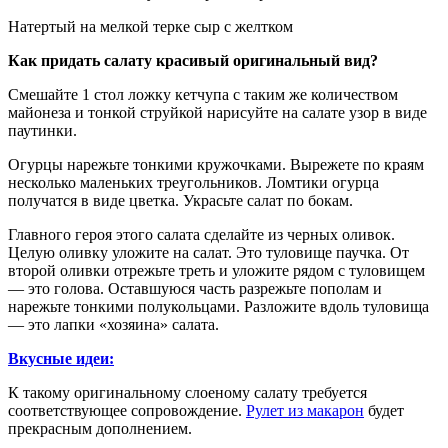
Натертый на мелкой терке сыр с желтком
Как придать салату красивый оригинальный вид?
Смешайте 1 стол ложку кетчупа с таким же количеством
майонеза и тонкой струйкой нарисуйте на салате узор в виде
паутинки.
Огурцы нарежьте тонкими кружочками. Вырежете по краям
несколько маленьких треугольников. Ломтики огурца
получатся в виде цветка. Украсьте салат по бокам.
Главного героя этого салата сделайте из черных оливок.
Целую оливку уложите на салат. Это туловище паучка. От
второй оливки отрежьте треть и уложите рядом с туловищем
— это голова. Оставшуюся часть разрежьте пополам и
нарежьте тонкими полукольцами. Разложите вдоль туловища
— это лапки «хозяина» салата.
Вкусные идеи:
К такому оригинальному слоеному салату требуется
соответствующее сопровождение.
Рулет из макарон
будет
прекрасным дополнением.