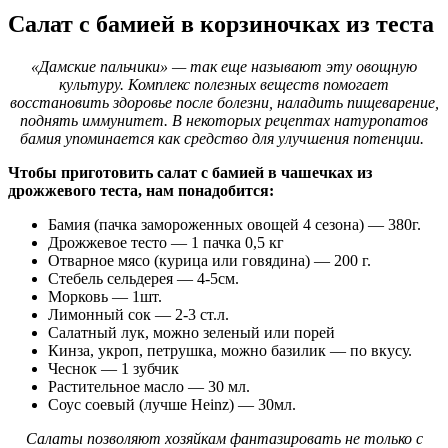
Салат с бамией в корзиночках из теста
«Дамские пальчики» — так еще называют эту овощную
культуру. Комплекс полезных веществ помогает
восстановить здоровье после болезни, наладить пищеварение,
поднять иммунитет. В некоторых рецептах натуропатов
бамия упоминается как средство для улучшения потенции.
Чтобы приготовить салат с бамией в чашечках из
дрожжевого теста, нам понадобится:
Бамия (пачка замороженных овощей 4 сезона) — 380г.
Дрожжевое тесто — 1 пачка 0,5 кг
Отварное мясо (курица или говядина) — 200 г.
Стебель сельдерея — 4-5см.
Морковь — 1шт.
Лимонный сок — 2-3 ст.л.
Салатный лук, можно зеленый или порей
Кинза, укроп, петрушка, можно базилик — по вкусу.
Чеснок — 1 зубчик
Растительное масло — 30 мл.
Соус соевый (лучше Heinz) — 30мл.
Салаты позволяют хозяйкам фантазировать не только с