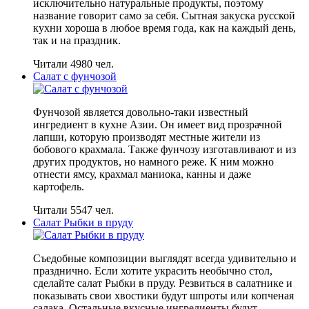
исключительно натуральные продукты, поэтому
название говорит само за себя. Сытная закуска русской
кухни хороша в любое время года, как на каждый день,
так и на праздник.
Читали 4980 чел.
Салат с фунчозой
Фунчозой является довольно-таки известный
ингредиент в кухне Азии. Он имеет вид прозрачной
лапши, которую производят местные жители из
бобового крахмала. Также фунчозу изготавливают и из
других продуктов, но намного реже. К ним можно
отнести ямсу, крахмал маниока, канны и даже
картофель.
Читали 5547 чел.
Салат Рыбки в пруду
Съедобные композиции выглядят всегда удивительно и
празднично. Если хотите украсить необычно стол,
сделайте салат Рыбки в пруду. Резвиться в салатнике и
показывать свои хвостики будут шпроты или копченая
салака. Остальные вкусные ингредиенты будут