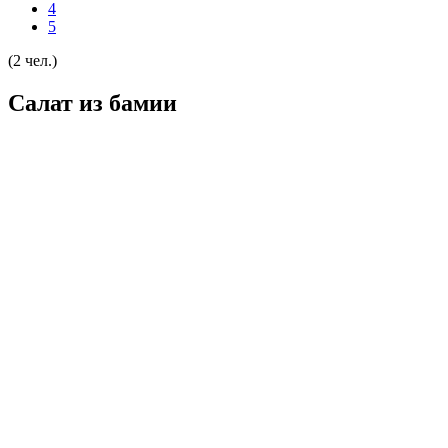
4
5
(2 чел.)
Салат из бамии