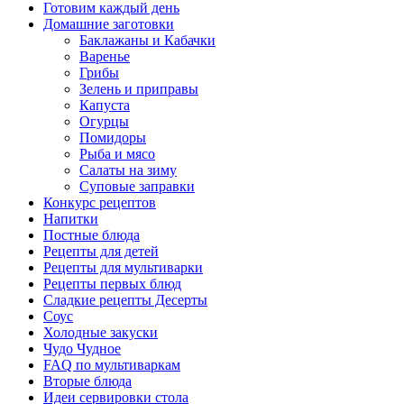
Готовим каждый день
Домашние заготовки
Баклажаны и Кабачки
Варенье
Грибы
Зелень и приправы
Капуста
Огурцы
Помидоры
Рыба и мясо
Салаты на зиму
Суповые заправки
Конкурс рецептов
Напитки
Постные блюда
Рецепты для детей
Рецепты для мультиварки
Рецепты первых блюд
Сладкие рецепты Десерты
Соус
Холодные закуски
Чудо Чудное
FAQ по мультиваркам
Вторые блюда
Идеи сервировки стола