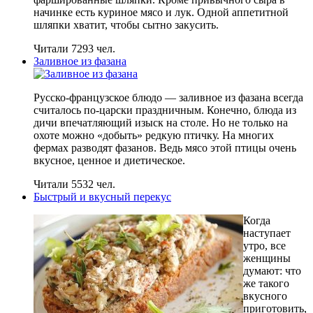
начинке есть куриное мясо и лук. Одной аппетитной
шляпки хватит, чтобы сытно закусить.
Читали 7293 чел.
Заливное из фазана
Русско-французское блюдо — заливное из фазана всегда
считалось по-царски праздничным. Конечно, блюда из
дичи впечатляющий изыск на столе. Но не только на
охоте можно «добыть» редкую птичку. На многих
фермах разводят фазанов. Ведь мясо этой птицы очень
вкусное, ценное и диетическое.
Читали 5532 чел.
Быстрый и вкусный перекус
Когда
наступает
утро, все
женщины
думают: что
же такого
вкусного
приготовить,