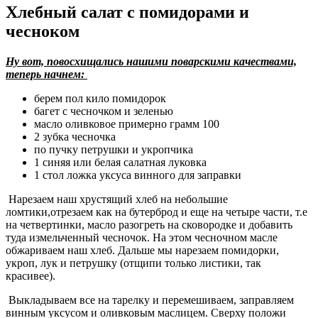
Хлебный салат с помидорами и
чесноком
Ну вот, повосхищались нашими поварскими качествами,
теперь начнем:
берем пол кило помидорок
багет с чесночком и зеленью
масло оливковое примерно грамм 100
2 зубка чесночка
по пучку петрушки и укропчика
1 синяя или белая салатная луковка
1 стол ложка уксуса винного для заправки
Нарезаем наш хрустящий хлеб на небольшие
ломтики,отрезаем как на бутерброд и еще на четыре части, т.е
на четвертинки, масло разогреть на сковородке и добавить
туда измельченный чесночок. На этом чесночном масле
обжариваем наш хлеб. Дальше мы нарезаем помидорки,
укроп, лук и петрушку (отщипи только листики, так
красивее).
Выкладываем все на тарелку и перемешиваем, заправляем
винным уксусом и оливковым маслицем. Сверху положи