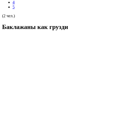
4
5
(2 чел.)
Баклажаны как грузди