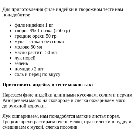
Для приготовления филе индейки в творожном тесте нам
понадобится:
филе индейки 1 кг
творог 9% 1 пачка (250 гр)
грецкие орехи 50 гр
мука 1 стакан без горки
молоко 50 мл
масло растит 150 мл
лук порей
зелень
помидор 2 шт
соль и перец по вкусу
Приготовить индейку в тесте можно так:
Нарезаем филе индейки длинными кусочкам, солим и перчим.
Разогреваем масло на сковороде и слегка обжариваем мясо —
до румяной корочки.
Лук ошпариваем, нам понадобятся мягкие листья порея.
Грецкие орехи растираем очень мелко, практически в пудру и
смешиваем с мукой, слегка посолив.