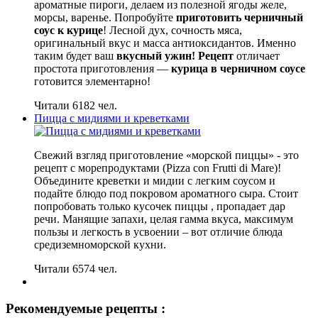
ароматные пироги, делаем из полезной ягоды желе,
морсы, варенье. Попробуйте
приготовить черничный
соус к курице
! Лесной дух, сочность мяса,
оригинальный вкус и масса антиоксидантов. Именно
таким будет ваш
вкусный ужин! Рецепт
отличает
простота приготовления —
курица в черничном соусе
готовится элементарно!
Читали 6182 чел.
Пицца с мидиями и креветками
Свежий взгляд приготовление «морской пиццы» - это
рецепт с морепродуктами (Pizza con Frutti di Mare)!
Объедините креветки и мидии с легким соусом и
подайте блюдо под покровом ароматного сыра. Стоит
попробовать только кусочек пиццы , пропадает дар
речи. Манящие запахи, целая гамма вкуса, максимум
пользы и легкость в усвоении – вот отличие блюда
средиземноморской кухни.
Читали 6574 чел.
Рекомендуемые рецепты :