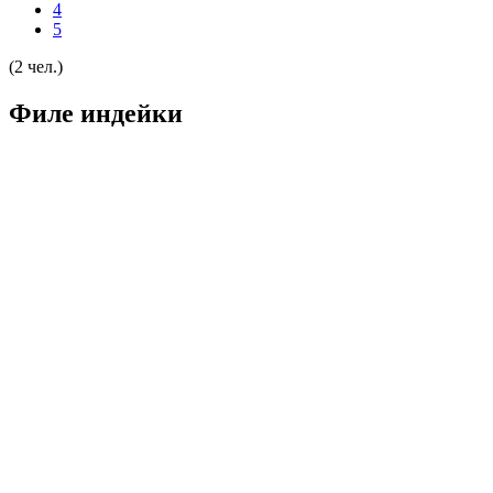
4
5
(2 чел.)
Филе индейки