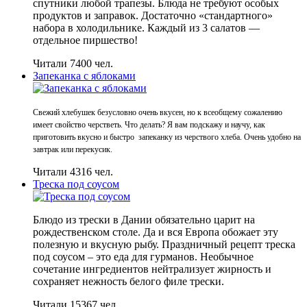
спутники любой трапезы. Блюда не требуют особых
продуктов и заправок. Достаточно «стандартного»
набора в холодильнике. Каждый из 3 салатов —
отдельное пиршество!
Читали 7400 чел.
Запеканка с яблоками
Свежий хлебушек безусловно очень вкусен, но к всеобщему сожалению
имеет свойство черстветь. Что делать? Я вам подскажу и научу, как
приготовить вкусно и быстро запеканку из черствого хлеба. Очень удобно на
завтрак или перекусик.
Читали 4316 чел.
Треска под соусом
Блюдо из трески в Дании обязательно царит на
рождественском столе. Да и вся Европа обожает эту
полезную и вкусную рыбу. Праздничный рецепт треска
под соусом – это еда для гурманов. Необычное
сочетание ингредиентов нейтрализует жирность и
сохраняет нежность белого филе трески.
Читали 15367 чел.