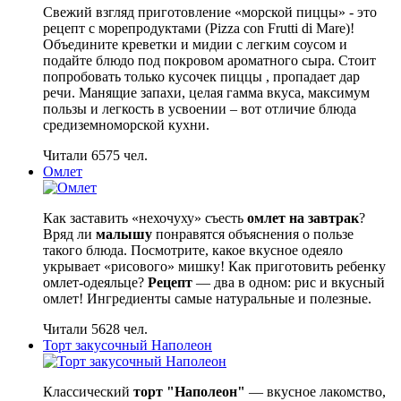
Свежий взгляд приготовление «морской пиццы» - это
рецепт с морепродуктами (Pizza con Frutti di Mare)!
Объедините креветки и мидии с легким соусом и
подайте блюдо под покровом ароматного сыра. Стоит
попробовать только кусочек пиццы , пропадает дар
речи. Манящие запахи, целая гамма вкуса, максимум
пользы и легкость в усвоении – вот отличие блюда
средиземноморской кухни.
Читали 6575 чел.
Омлет
Как заставить «нехочуху» съесть
омлет на завтрак
?
Вряд ли
малышу
понравятся объяснения о пользе
такого блюда. Посмотрите, какое вкусное одеяло
укрывает «рисового» мишку! Как приготовить ребенку
омлет-одеяльце?
Рецепт
— два в одном: рис и вкусный
омлет! Ингредиенты самые натуральные и полезные.
Читали 5628 чел.
Торт закусочный Наполеон
Классический
торт "Наполеон"
— вкусное лакомство,