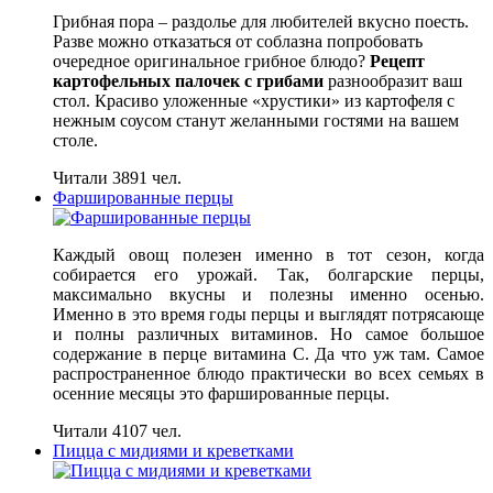
Грибная пора – раздолье для любителей вкусно поесть.
Разве можно отказаться от соблазна попробовать
очередное оригинальное грибное блюдо?
Рецепт
картофельных палочек с грибами
разнообразит ваш
стол. Красиво уложенные «хрустики» из картофеля с
нежным соусом станут желанными гостями на вашем
столе.
Читали 3891 чел.
Фаршированные перцы
Каждый овощ полезен именно в тот сезон, когда
собирается его урожай. Так, болгарские перцы,
максимально вкусны и полезны именно осенью.
Именно в это время годы перцы и выглядят потрясающе
и полны различных витаминов. Но самое большое
содержание в перце витамина С. Да что уж там. Самое
распространенное блюдо практически во всех семьях в
осенние месяцы это фаршированные перцы.
Читали 4107 чел.
Пицца с мидиями и креветками