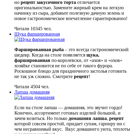
но
рецепт закусочного торта
отличается
оригинальностью. Замените жирный крем на легкую
начинку из сыра, добавьте полезную дачную зелень и
новое гастрономическое впечатление гарантированно!
Читали 10345 чел.
Щука фаршированная
Фаршированная рыба
– это всегда гастрономический
шедевр. Когда на столе появляется
щука,
фаршированная
по-королевски, от «ахов» и «охов»
хозяйке становится не по себе от такого фурора.
Роскошное блюдо для праздничного застолья готовить
не так уж сложно. Смотрите
рецепт
!
Читали 4504 чел.
Лапша домашняя
Если на столе лапша — домашняя, это звучит гордо!
Конечно, ассортимент готовых изделий большой, и
зачем возиться. Но только
домашняя лапша
,
рецепт
которой совсем простой, придает супам, гарниру ни с
чем несравнимый вкус. Вкус домашнего уюта, теплоты