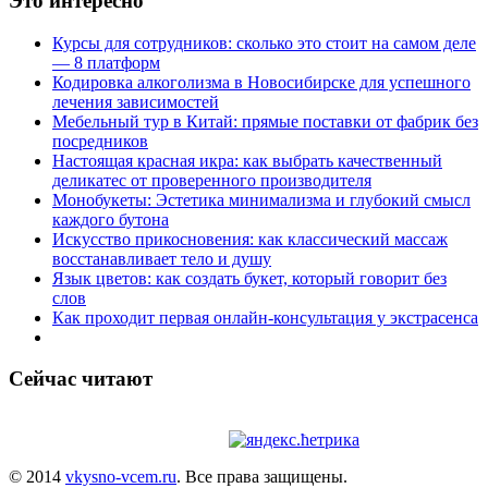
Это интересно
Курсы для сотрудников: сколько это стоит на самом деле
— 8 платформ
Кодировка алкоголизма в Новосибирске для успешного
лечения зависимостей
Мебельный тур в Китай: прямые поставки от фабрик без
посредников
Настоящая красная икра: как выбрать качественный
деликатес от проверенного производителя
Монобукеты: Эстетика минимализма и глубокий смысл
каждого бутона
Искусство прикосновения: как классический массаж
восстанавливает тело и душу
Язык цветов: как создать букет, который говорит без
слов
Как проходит первая онлайн-консультация у экстрасенса
Сейчас читают
© 2014
vkysno-vcem.ru
. Все права защищены.