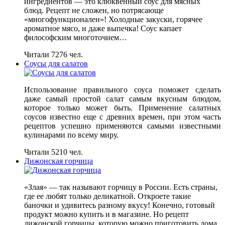
ингредиентов — это клюквенный соус для мясных
блюд. Рецепт не сложен, но потрясающе
«многофункционален»! Холодные закуски, горячее
ароматное мясо, и даже выпечка! Соус капает
философским многоточием…
Читали 7276 чел.
Соусы для салатов
Использование правильного соуса поможет сделать
даже самый простой салат самым вкусным блюдом,
которое только может быть. Применение салатных
соусов известно еще с древних времен, при этом часть
рецептов успешно применяются самыми известными
кулинарами по всему миру.
Читали 5210 чел.
Дижонская горчица
«Злая» — так называют горчицу в России. Есть страны,
где ее любят только деликатной. Откроете такие
баночки и удивитесь разному вкусу! Конечно, готовый
продукт можно купить и в магазине. Но рецепт
дижонской горчицы, которую можно приготовить дома