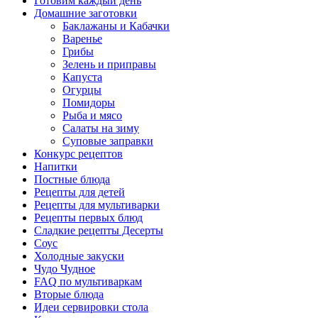
Готовим каждый день
Домашние заготовки
Баклажаны и Кабачки
Варенье
Грибы
Зелень и приправы
Капуста
Огурцы
Помидоры
Рыба и мясо
Салаты на зиму
Суповые заправки
Конкурс рецептов
Напитки
Постные блюда
Рецепты для детей
Рецепты для мультиварки
Рецепты первых блюд
Сладкие рецепты Десерты
Соус
Холодные закуски
Чудо Чудное
FAQ по мультиваркам
Вторые блюда
Идеи сервировки стола