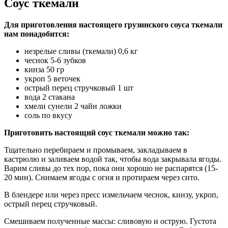
Соус ткемали
Для приготовления настоящего грузинского соуса ткемали
нам понадобится:
незрелые сливы (ткемали) 0,6 кг
чеснок 5-6 зубков
кинза 50 гр
укроп 5 веточек
острый перец стручковый 1 шт
вода 2 стакана
хмели сунели 2 чайн ложки
соль по вкусу
Приготовить настоящий соус ткемали можно так:
Тщательно перебираем и промываем, закладываем в
кастрюлю и заливаем водой так, чтобы вода закрывала ягоды.
Варим сливы до тех пор, пока они хорошо не распарятся (15-
20 мин). Снимаем ягоды с огня и протираем через сито.
В блендере или через пресс измельчаем чеснок, кинзу, укроп,
острый перец стручковый.
Смешиваем полученные массы: сливовую и острую. Густота