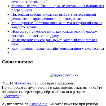
лечения зависимостей
Мебельный тур в Китай: прямые поставки от фабрик без
посредников
Настоящая красная икра: как выбрать качественный
деликатес от проверенного производителя
Монобукеты: Эстетика минимализма и глубокий смысл
каждого бутона
Искусство прикосновения: как классический массаж
восстанавливает тело и душу
Язык цветов: как создать букет, который говорит без
слов
Как проходит первая онлайн-консультация у экстрасенса
Сейчас читают
© 2014
vkysno-vcem.ru
. Все права защищены.
По вопросам сотрудничества и размещения рекламы на сайте
обращайтесь через форму обратной связи в разделе
"
Контакты
".
Аудит сайтов от
AuditStudio
. Высокое качество при ручной