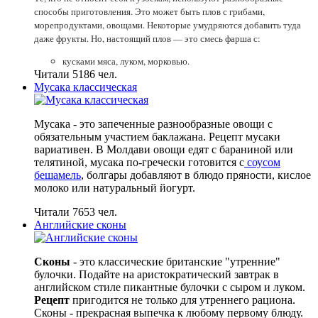
способы приготовления. Это может быть плов с грибами,
морепродуктами, овощами. Некоторые умудряются добавить туда
даже фрукты. Но, настоящий плов — это смесь фарша с:
кусками мяса, луком, морковью.
Читали 5186 чел.
Мусака классическая
Мусака - это запеченные разнообразные овощи с
обязательным участием баклажана. Рецепт мусаки
вариативен. В Молдави овощи едят с бараниной или
телятиной, мусака по-гречески готовится с
соусом
бешамель
, болгары добавляют в блюдо пряности, кислое
молоко или натуральный йогурт.
Читали 7653 чел.
Английские сконы
Сконы
- это классические британские "утренние"
булочки. Подайте на аристократический завтрак в
английском стиле пикантные булочки с сыром и луком.
Рецепт
пригодится не только для утреннего рациона.
Сконы - прекрасная выпечка к любому первому блюду.