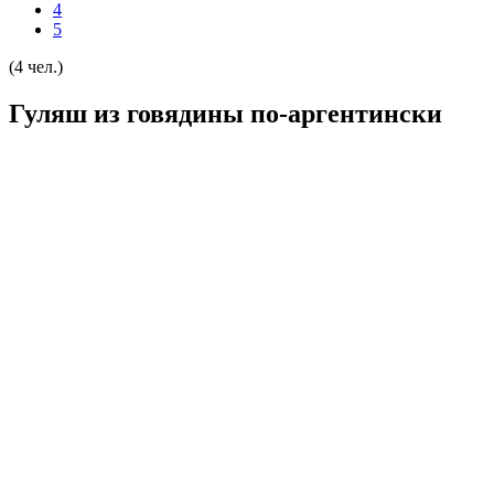
4
5
(4 чел.)
Гуляш из говядины по-аргентински