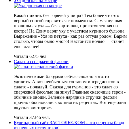
Уха донская на костре
Какой пикник без горячей ушицы? Тем более что это
верный способ справиться с похмельем. Самая лучшая
правильная уха — без картошки, приготовленная на
костре! На Дону варят уху с участием куриного бульона.
Выражение «Уха из петуха» как раз оттуда родом. Варим
столько, чтобы было много! Настоится ночью — станет
еще вкуснее!
Читали 6275 чел.
Салат из спаржевой фасоли
Экзотическими блюдами сейчас сложно кого-то
удивить. А вот необычным составом ингредиентов в
салате - пожалуй. Сказка для гурманов - это салат со
спаржевой фасолью на зиму! Главные сказочные герои -
обычные овощи. Зеленые нарядные стручки фасоли
прочно обосновались во многих рецептах. Вот еще одна
вкусная «история».
Читали 37346 чел.
Кулинарный сайт ЗАСТОЛЬЕ.КОМ - это рецепты блюд
из первых источников!