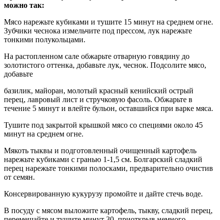
можно так:
Мясо нарежьте кубиками и тушите 15 минут на среднем огне.
Зубчики чеснока измельчите под прессом, лук нарежьте
тонкими полукольцами.
На растопленном сале обжарьте отварную говядину до
золотистого оттенка, добавьте лук, чеснок. Подсолите мясо,
добавьте
базилик, майоран, молотый красный кенийский острый
перец, лавровый лист и стручковую фасоль. Обжарьте в
течение 5 минут и влейте бульон, оставшийся при варке мяса.
Тушите под закрытой крышкой мясо со специями около 45
минут на среднем огне.
Мякоть тыквы и подготовленный очищенный картофель
нарежьте кубиками с гранью 1-1,5 см. Болгарский сладкий
перец нарежьте тонкими полосками, предварительно очистив
от семян.
Консервированную кукурузу промойте и дайте стечь воде.
В посуду с мясом выложите картофель, тыкву, сладкий перец,
перемешайте и тушите минут 30, приоткрыв немного