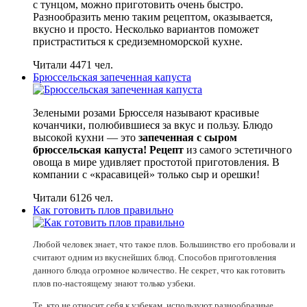
с тунцом, можно приготовить очень быстро.
Разнообразить меню таким рецептом, оказывается,
вкусно и просто. Несколько вариантов поможет
пристраститься к средиземноморской кухне.
Читали 4471 чел.
Брюссельская запеченная капуста
Зелеными розами Брюсселя называют красивые
кочанчики, полюбившиеся за вкус и пользу. Блюдо
высокой кухни — это
запеченная с сыром
брюссельская капуста! Рецепт
из самого эстетичного
овоща в мире удивляет простотой приготовления. В
компании с «красавицей» только сыр и орешки!
Читали 6126 чел.
Как готовить плов правильно
Любой человек знает, что такое плов. Большинство его пробовали и
считают одним из вкуснейших блюд. Способов приготовления
данного блюда огромное количество. Не секрет, что как готовить
плов по-настоящему знают только узбеки.
Те, кто не относит себя к узбекам, используют разнообразные