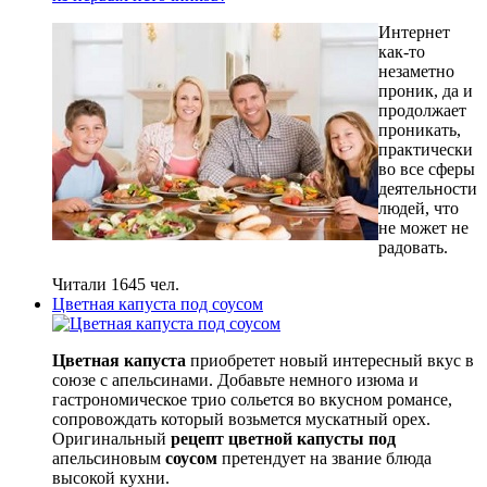
Интернет
как-то
незаметно
проник, да и
продолжает
проникать,
практически
во все сферы
деятельности
людей, что
не может не
радовать.
Читали 1645 чел.
Цветная капуста под соусом
Цветная капуста
приобретет новый интересный вкус в
союзе с апельсинами. Добавьте немного изюма и
гастрономическое трио сольется во вкусном романсе,
сопровождать который возьмется мускатный орех.
Оригинальный
рецепт цветной капусты под
апельсиновым
соусом
претендует на звание блюда
высокой кухни.