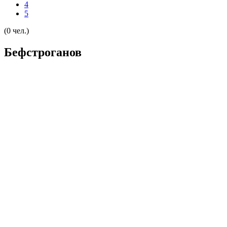
4
5
(0 чел.)
Бефстроганов