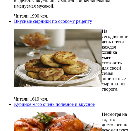
выделятся вкуснейшая многослойная запеканка,
именуемая мусакой.
Читали 1990 чел.
Вкусные сырники по особому рецепту
На
сегодняшний
день почти
каждая
хозяйка
умеет
сготовить
для своей
семьи
аппетитные
сырники из
творога.
Читали 1619 чел.
Куриное мясо очень полезное и вкусное
Несмотря на
то, что
диетологи не
рекомендуют