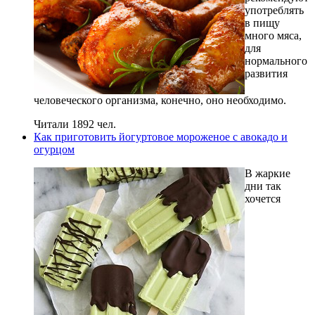
употреблять
в пищу
много мяса,
для
нормального
развития
человеческого организма, конечно, оно необходимо.
Читали 1892 чел.
Как приготовить йогуртовое мороженое с авокадо и
огурцом
В жаркие
дни так
хочется