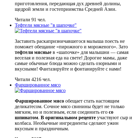
приготовления, передающая дух древней долины,
щедрой земли и гостеприимства Средней Азии.
Читали 91 чел.
Тефтели мясные "в шапочке"
Заставить раскапризничавшегося малыша поесть не
поможет обещание «пирожного и мороженого». Зато
тефтели мясные
в «шапочке» для малышни — самая
веселая и полезная еда на свете! Дорогие мамы, даже
самые обычные блюда можно сделать озорными и
вкусными! Фантазируйте и фонтанируйте с нами!
Читали 4216 чел.
Фаршированное мясо
Фаршированное мясо
обещает стать настоящим
деликатесом. Сочное мясо свинины будет не только
мягким, но и полезным, если соединить его
со
шпинатом
.
В оригинальном рецепте
участвуют сыр и
колбаса. Необычные ингредиенты сделают ужин
вкусным и праздничным.