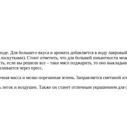
воде. Для большего вкуса и аромата добавляется в воду лавровы
 лоскутками). Стоит отметить, что для большей пикантности мож
, если вы решили все – таки мясо поджарить, то оно выкладывает
ливается через пресс.
чная масса и мелко порезанная зелень. Заправляется сметаной ил
ень легок и воздушен. Также он станет отличным украшением дл