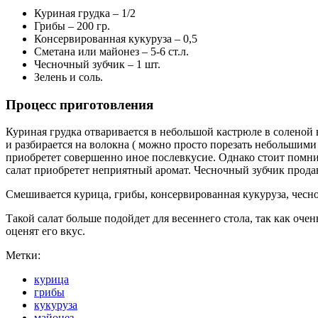
Куриная грудка – 1/2
Грибы – 200 гр.
Консервированная кукуруза – 0,5
Сметана или майонез – 5-6 ст.л.
Чесночный зубчик – 1 шт.
Зелень и соль.
Процесс приготовления
Куриная грудка отваривается в небольшой кастрюле в соленой 
и разбирается на волокна ( можно просто порезать небольшими
приобретет совершенно иное послевкусие. Однако стоит помнить
салат приобретет неприятный аромат. Чесночный зубчик продав
Смешивается курица, грибы, консервированная кукуруза, чесно
Такой салат больше подойдет для весеннего стола, так как оч
оценят его вкус.
Метки:
курица
грибы
кукуруза
майонез