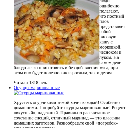
люди
ошибочно
полагают,
что постный
плов
представляет
собой
рисовую
кашу с
морковкой,
чесноком и
луком. На
самом деле
блюдо легко приготовить и без добавления мяса, при
этом оно будет полезно как взрослым, так и детям.
Читали 1818 чел.
Огурцы маринованные
Хрустеть огурчиками зимой хочет каждый! Особенно
домашними. Попробуйте огурцы маринованные! Рецепт
«вкусный», надежный. Правильно рассчитанное
сочетание специй, отличный маринад — это классика
домашних заготовок. Разнообразьте свой «погребок»