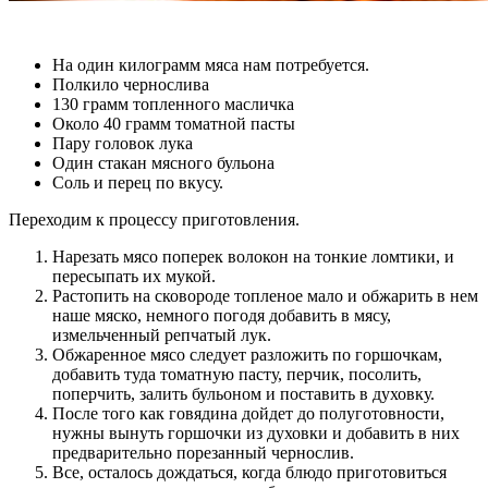
На один килограмм мяса нам потребуется.
Полкило чернослива
130 грамм топленного масличка
Около 40 грамм томатной пасты
Пару головок лука
Один стакан мясного бульона
Соль и перец по вкусу.
Переходим к процессу приготовления.
Нарезать мясо поперек волокон на тонкие ломтики, и
пересыпать их мукой.
Растопить на сковороде топленое мало и обжарить в нем
наше мяско, немного погодя добавить в мясу,
измельченный репчатый лук.
Обжаренное мясо следует разложить по горшочкам,
добавить туда томатную пасту, перчик, посолить,
поперчить, залить бульоном и поставить в духовку.
После того как говядина дойдет до полуготовности,
нужны вынуть горшочки из духовки и добавить в них
предварительно порезанный чернослив.
Все, осталось дождаться, когда блюдо приготовиться