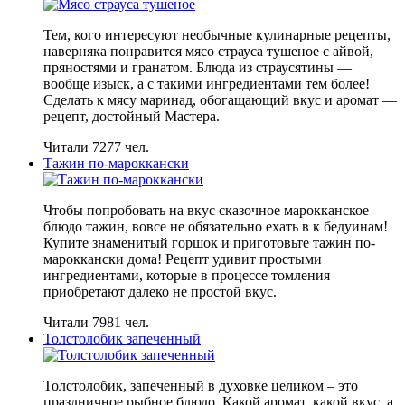
Тем, кого интересуют необычные кулинарные рецепты,
наверняка понравится мясо страуса тушеное с айвой,
пряностями и гранатом. Блюда из страусятины —
вообще изыск, а с такими ингредиентами тем более!
Сделать к мясу маринад, обогащающий вкус и аромат —
рецепт, достойный Мастера.
Читали 7277 чел.
Тажин по-мароккански
Чтобы попробовать на вкус сказочное марокканское
блюдо тажин, вовсе не обязательно ехать в к бедуинам!
Купите знаменитый горшок и приготовьте тажин по-
мароккански дома! Рецепт удивит простыми
ингредиентами, которые в процессе томления
приобретают далеко не простой вкус.
Читали 7981 чел.
Толстолобик запеченный
Толстолобик, запеченный в духовке целиком – это
праздничное рыбное блюдо. Какой аромат, какой вкус, а