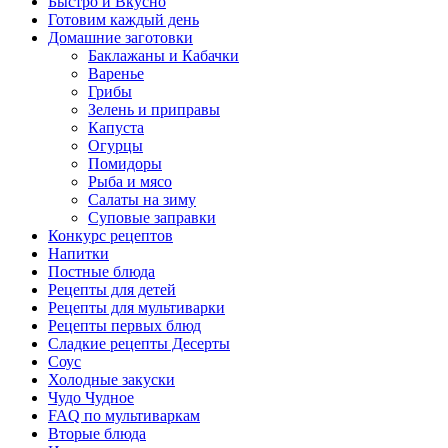
Быстро и Вкусно
Готовим каждый день
Домашние заготовки
Баклажаны и Кабачки
Варенье
Грибы
Зелень и приправы
Капуста
Огурцы
Помидоры
Рыба и мясо
Салаты на зиму
Суповые заправки
Конкурс рецептов
Напитки
Постные блюда
Рецепты для детей
Рецепты для мультиварки
Рецепты первых блюд
Сладкие рецепты Десерты
Соус
Холодные закуски
Чудо Чудное
FAQ по мультиваркам
Вторые блюда