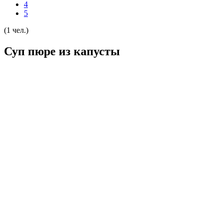
4
5
(1 чел.)
Суп пюре из капусты