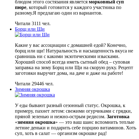
блюдом этого состязания является
морковный суп
пюре
, который готовится у каждого участника по
разному.Я предлагаю один из вариантов.
Читали 3111 чел.
Борщ или Щи
Какие у вас ассоциации с домашней едой? Конечно,
борщ или щи! Натуральность и насыщенность вкуса не
сравнишь ни с какими экзотическими изысками.
Хороший способ всегда иметь сытный обед – суповая
заправка на зиму Борщ или Щи на скорую руку. Рецепт
заготовки выручит дома, на даче и даже на работе!
Читали 29446 чел.
Зимняя окрошка
У еды бывают разный сезонный статус. Окрошка, к
примеру, пахнет летом: свежими огурчиками с грядки,
пряной зеленью и нежно-острым редисом.
Заготовка
«
зимняя окрошка
» — это ваш шанс вспомнить теплые
летние деньки и подарить себе порцию витаминов. Хоть
суп, хоть в салат — организм окрошке рад!