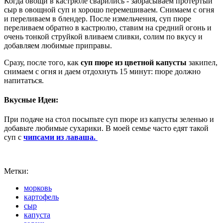
Когда овощи в кастрюле сварились - забрасываем протертый
сыр в овощной суп и хорошо перемешиваем. Снимаем с огня
и переливаем в блендер. После измельчения, суп пюре
переливаем обратно в кастрюлю, ставим на средний огонь и
очень тонкой струйкой вливаем сливки, солим по вкусу и
добавляем любимые приправы.
Сразу, после того, как
суп пюре из цветной капусты
закипел,
снимаем с огня и даем отдохнуть 15 минут: пюре должно
напитаться.
Вкусные Идеи:
При подаче на стол посыпьте суп пюре из капусты зеленью и
добавьте любимые сухарики. В моей семье часто едят такой
суп с
чипсами из лаваша.
Метки:
морковь
картофель
сыр
капуста