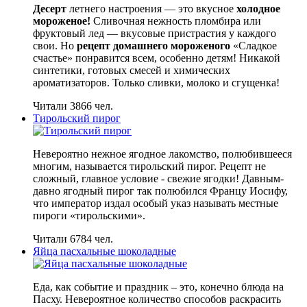
Десерт
летнего настроения — это вкусное
холодное
мороженое!
Сливочная нежность пломбира или
фруктовый лед — вкусовые пристрастия у каждого
свои. Но
рецепт домашнего мороженого
«Сладкое
счастье» понравится всем, особенно детям! Никакой
синтетики, готовых смесей и химических
ароматизаторов. Только сливки, молоко и сгущенка!
Читали 3866 чел.
Тирольский пирог
Невероятно нежное ягодное лакомство, полюбившееся
многим, называется тирольский пирог. Рецепт не
сложный, главное условие - свежие ягодки! Давным-
давно ягодный пирог так полюбился Францу Иосифу,
что император издал особый указ называть местные
пироги «тирольскими».
Читали 6784 чел.
Яйца пасхальные шоколадные
Еда, как событие и праздник – это, конечно блюда на
Пасху. Невероятное количество способов раскрасить