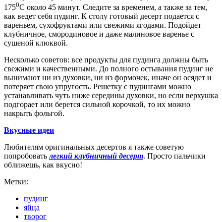
0
175
С около 45 минут. Следите за временем, а также за тем,
как ведет себя пудинг. К столу готовый десерт подается с
вареньем, сухофруктами или свежими ягодами. Подойдет
клубничное, смородиновое и даже малиновое варенье с
сушеной клюквой.
Несколько советов: все продукты для пудинга должны быть
свежими и качественными. До полного остывания пудинг не
вынимают ни из духовки, ни из формочек, иначе он осядет и
потеряет свою упругость. Решетку с пудингами можно
устанавливать чуть ниже середины духовки, но если верхушка
подгорает или берется сильной корочкой, то их можно
накрыть фольгой.
Вкусные идеи
Любителям оригинальных десертов я также советую
попробовать
легкий клубничный десерт
. Просто пальчики
оближешь, как вкусно!
Метки:
пудинг
яйца
творог