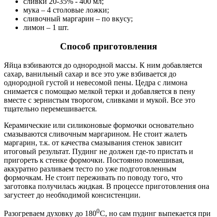
сливки 20-35% - 400 мл;
мука – 4 столовые ложки;
сливочный маргарин – по вкусу;
лимон – 1 шт.
Способ приготовления
Яйца взбиваются до однородной массы. К ним добавляется
сахар, ванильный сахар и все это уже взбивается до
однородной густой и невесомой пены. Цедра с лимона
снимается с помощью мелкой терки и добавляется в пену
вместе с зернистым творогом, сливками и мукой. Все это
тщательно перемешивается.
Керамические или силиконовые формочки основательно
смазываются сливочным маргарином. Не стоит жалеть
маргарин, т.к. от качества смазывания стенок зависит
итоговый результат. Пудинг не должен где-то пристать и
пригореть к стенке формочки. Постоянно помешивая,
аккуратно разливаем тесто по уже подготовленным
формочкам. Не стоит переживать по поводу того, что
заготовка получилась жидкая. В процессе приготовления она
загустеет до необходимой консистенции.
0
Разогреваем духовку до 180
С, но сам пудинг выпекается при