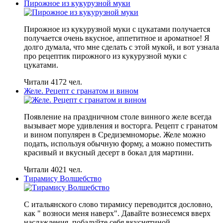
Пирожное из кукурузной муки
Пирожное из кукурузной муки с цукатами получается
получается очень вкусное, аппетитное и ароматное! Я
долго думала, что мне сделать с этой мукой, и вот узнала
про рецептик пирожного из кукурузной муки с
цукатами.
Читали 4172 чел.
Желе. Рецепт с гранатом и вином
Появление на праздничном столе винного желе всегда
вызывает море удивления и восторга. Рецепт с гранатом
и вином популярен в Средиземноморье. Желе можно
подать, используя обычную форму, а можно поместить
красивый и вкусный десерт в бокал для мартини.
Читали 4021 чел.
Тирамису Волшебство
С итальянского слово тирамису переводится дословно,
как " возноси меня наверх". Давайте вознесемся вверх
наслаждения, побалуйте себя вкуснятиной.