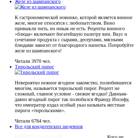
Желе из шампанского
К гастрономической новинке, которой является винное
желе, многие относятся с любопытством. Вино
привыкли пить, но никак не есть. Рецепты винного
«блюда» включают богатейшую палитру вин. Вкус и
сочетание продукта с сырами, десертами, мясными
блюдами зависит от благородного напитка. Попробуйте
желе из шампанского!
Читали 3970 чел.
Тирольский пирог
Невероятно нежное ягодное лакомство, полюбившееся
многим, называется тирольский пирог. Рецепт не
сложный, главное условие - свежие ягодки! Давным-
давно ягодный пирог так полюбился Францу Иосифу,
что император издал особый указ называть местные
пироги «тирольскими».
Читали 6784 чел.
Все для кондитерских шедевров
Кого не