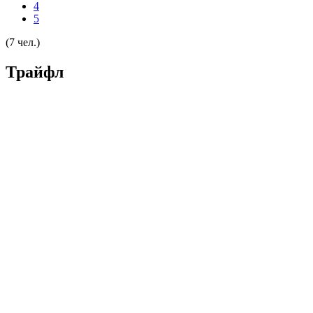
4
5
(7 чел.)
Трайфл