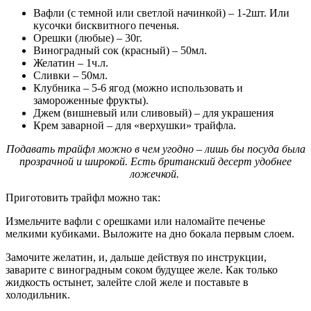
Вафли (с темной или светлой начинкой) – 1-2шт. Или
кусочки бисквитного печенья.
Орешки (любые) – 30г.
Виноградный сок (красный) – 50мл.
Желатин – 1ч.л.
Сливки – 50мл.
Клубника – 5-6 ягод (можно использовать и
замороженные фрукты).
Джем (вишневый или сливовый) – для украшения
Крем заварной – для «верхушки» трайфла.
Подавать трайфл можно в чем угодно – лишь бы посуда была
прозрачной и широкой. Есть британский десерт удобнее
ложечкой.
Приготовить трайфл можно так:
Измельчите вафли с орешками или наломайте печенье
мелкими кубиками. Выложите на дно бокала первым слоем.
Замочите желатин, и, дальше действуя по инструкции,
заварите с виноградным соком будущее желе. Как только
жидкость остынет, залейте слой желе и поставьте в
холодильник.