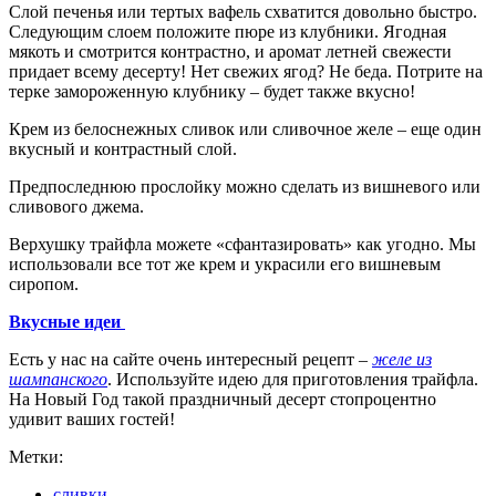
Слой печенья или тертых вафель схватится довольно быстро.
Следующим слоем положите пюре из клубники. Ягодная
мякоть и смотрится контрастно, и аромат летней свежести
придает всему десерту! Нет свежих ягод? Не беда. Потрите на
терке замороженную клубнику – будет также вкусно!
Крем из белоснежных сливок или сливочное желе – еще один
вкусный и контрастный слой.
Предпоследнюю прослойку можно сделать из вишневого или
сливового джема.
Верхушку трайфла можете «сфантазировать» как угодно. Мы
использовали все тот же крем и украсили его вишневым
сиропом.
Вкусные идеи
Есть у нас на сайте очень интересный рецепт –
желе из
шампанского
. Используйте идею для приготовления трайфла.
На Новый Год такой праздничный десерт стопроцентно
удивит ваших гостей!
Метки:
сливки