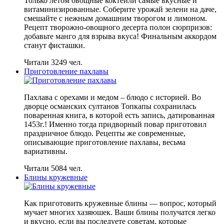
Только летом овощные коктейли самые вкусные и
витаминизированные. Соберите урожай зелени на даче,
смешайте с нежным домашним творогом и лимоном.
Рецепт творожно-овощного десерта полон сюрпризов:
добавьте манго для взрыва вкуса! Финальным аккордом
станут фисташки.
Читали 3249 чел.
Приготовление пахлавы
Пахлава с орехами и медом – блюдо с историей. Во
дворце османских султанов Топкапы сохранилась
поваренная книга, в которой есть запись, датированная
1453г.! Именно тогда придворный повар приготовил
праздничное блюдо. Рецепты же современные,
описывающие приготовление пахлавы, весьма
вариативны.
Читали 5084 чел.
Блины кружевные
Как приготовить кружевные блины — вопрос, который
мучает многих хазяюшек. Ваши блины получатся легко
и вкусно, если вы последуете советам, которые