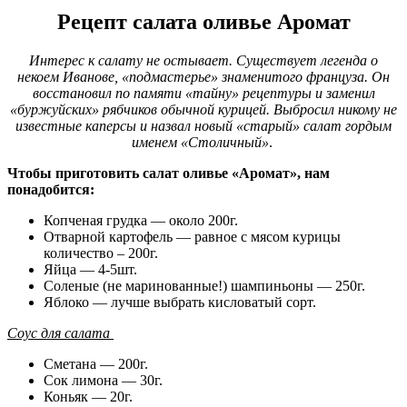
Рецепт салата оливье Аромат
Интерес к салату не остывает. Существует легенда о
некоем Иванове, «подмастерье» знаменитого француза. Он
восстановил по памяти «тайну» рецептуры и заменил
«буржуйских» рябчиков обычной курицей. Выбросил никому не
известные каперсы и назвал новый «старый» салат гордым
именем «Столичный»
.
Чтобы приготовить салат оливье «Аромат», нам
понадобится:
Копченая грудка — около 200г.
Отварной картофель — равное с мясом курицы
количество – 200г.
Яйца — 4-5шт.
Соленые (не маринованные!) шампиньоны — 250г.
Яблоко — лучше выбрать кисловатый сорт.
Соус для салата
Сметана — 200г.
Сок лимона — 30г.
Коньяк — 20г.