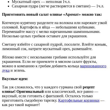
Мускатный орех — неполная 1ч.л.
Сахарная пудра (легче растворяется в сметане) — 1ч.л.
Приготовить новый салат оливье «Аромат» можно так:
Копченую курятину разделите на волокна или нарежьте узкой
соломкой. Картофель и яйца — небольшими кубиками.
Перемешайте массу с мелко нарезанными шампиньонами.
Несколько целых грибков оставьте для украшения.
Сметану взбейте с сахарной пудрой, посолите. Влейте коньяк,
лимонный сок, натрите мускатный орех, размешайте.
Яблоко вместе с несколькими грибами используйте для
украшения. Если не приемлете в мясном салате фрукты,
можно в компанию к грибам добавить кольца
маринованного
лука
и зелень.
Вкусные идеи:
Так уж сложилось, что у каждого гурмана свой
рецепт
оливье! Оригинальный
или классический, все равно —
вкусный, если готовить с фантазией. Осталось только
приготовить съедобную тарелку.
Картофельные корзинки
—
как раз такой вариант!