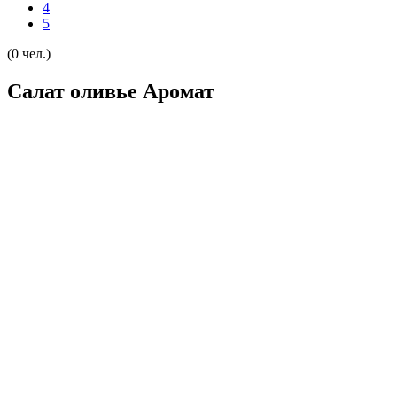
4
5
(0 чел.)
Салат оливье Аромат