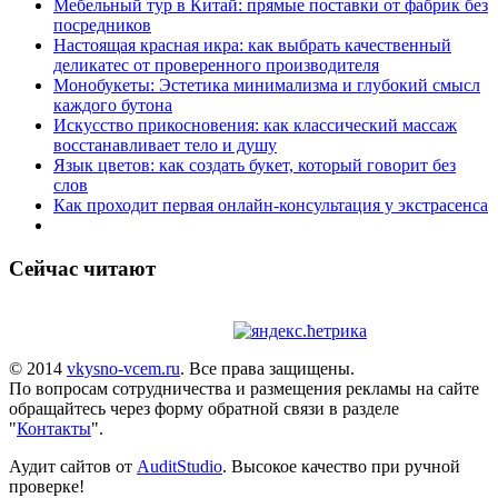
Мебельный тур в Китай: прямые поставки от фабрик без
посредников
Настоящая красная икра: как выбрать качественный
деликатес от проверенного производителя
Монобукеты: Эстетика минимализма и глубокий смысл
каждого бутона
Искусство прикосновения: как классический массаж
восстанавливает тело и душу
Язык цветов: как создать букет, который говорит без
слов
Как проходит первая онлайн-консультация у экстрасенса
Сейчас читают
© 2014
vkysno-vcem.ru
. Все права защищены.
По вопросам сотрудничества и размещения рекламы на сайте
обращайтесь через форму обратной связи в разделе
"
Контакты
".
Аудит сайтов от
AuditStudio
. Высокое качество при ручной
проверке!