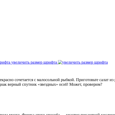
увеличить размер шрифта
красно сочетается с малосольной рыбкой. Приготовьте салат из
диак верный спутник «звездных» особ! Может, проверим?
люда много. Фишка этого способа — участие пикантной кисли