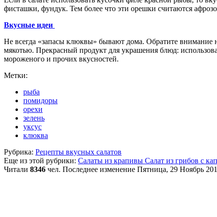
фисташки, фундук. Тем более что эти орешки считаются афрозо
Вкусные идеи
Не всегда «запасы клюквы» бывают дома. Обратите внимание 
мякотью. Прекрасный продукт для украшения блюд: использоват
мороженого и прочих вкусностей.
Метки:
рыба
помидоры
орехи
зелень
уксус
клюква
Рубрика:
Рецепты вкусных салатов
Еще из этой рубрики:
Салаты из крапивы
Салат из грибов с ка
Читали
8346
чел.
Последнее изменение Пятница, 29 Ноябрь 201