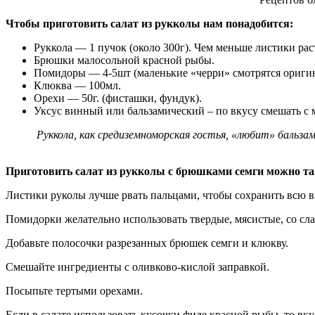
Чтобы приготовить салат из рукколы нам понадобится:
Руккола — 1 пучок (около 300г). Чем меньше листики рас
Брюшки малосольной красной рыбы.
Помидоры — 4-5шт (маленькие «черри» смотрятся оригина
Клюква — 100мл.
Орехи — 50г. (фисташки, фундук).
Уксус винный или бальзамический – по вкусу смешать с
Руккола, как средиземноморская гостья, «любит» бальза
Приготовить салат из рукколы с брюшками семги можно т
Листики руколы лучше рвать пальцами, чтобы сохранить всю в
Помидорки желательно использовать твердые, мясистые, со сл
Добавьте полосочки разрезанных брюшек семги и клюкву.
Смешайте ингредиенты с оливково-кислой заправкой.
Посыпьте тертыми орехами.
Если в салате использовать кусочки филе красной рыбы, то вк