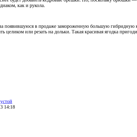
диаком, как и рукола.
на появившуюся в продаже замороженную большую гибридную кл
ь целиком или резать на дольки. Такая красивая ягодка пригод
пустой
3 14:18