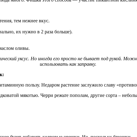
тения, тем нежнее вкус.
льно, их нужно в 2 раза больше).
 маслом оливы.
мический уксус. Но иногда его просто не бывает под рукой. Можн
использовать как заправку.
ак:
итаминную пользу. Недаром растение заслужило славу «противо
адковатой мякотью. Черри режьте пополам, другие сорта – небо
уснее будет добавить кедровые орешки. Но, поскольку брюшки — 