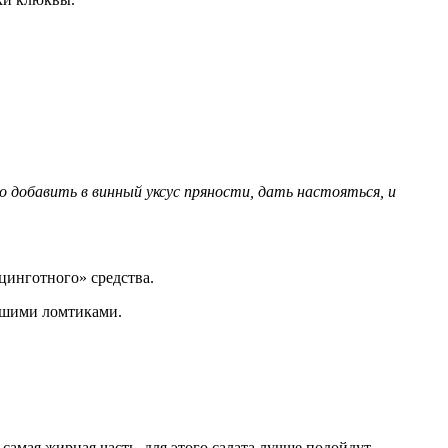
о добавить в винный уксус пряности, дать настояться, и
цинготного» средства.
льшими ломтиками.
самая жирная часть, для этого салата лучше подойдут