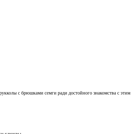
 рукколы с брюшками семги ради достойного знакомства с этим
нки клюквы.