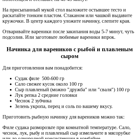
На присыпанный мукой стол выложите остывшее тесто и
раскатайте тонким пластом. Стаканом или чашкой выдавите
кружочки. В центр каждого уложите начинку, слепите края.
Отваривайте вареники после закипания воды 5-7 минут, чуть
подсолив. Или заготовьте любимые вареники впрок.
Начинка для вареников с рыбой и плавленым
сыром
Для приготовления вам понадобится:
Судак филе 500-600 гр
Сало свежее кусок около 100 гр
Сыр плавленый (можно "дружба" или "сваля") 100 гр
Лук репка 2 средние головки
Чеснок 2 зубчика
Зелень укропа, перец и соль по вашему вкусу.
Приготовить рыбную начинку для вареников можно так:
Филе судака разморозьте при комнатной температуре. Сало,
чеснок, лук, рыбу и плавленый сыр измельчите в мясорубке
или до однородной консистенции в комбайне.