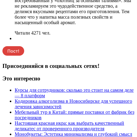
востребованный у «охотниц за осиными талиями». Мы
не рекламируем это чудодейственное средство, а
делимся вкусными рецептами его приготовления. Тем
более что у напитка масса полезных свойств и
насыщенный особый аромат.
Читали 4271 чел.
Присоединяйся в социальных сетях!
Это интересно
Курсы для сотрудников: сколько это стоит на самом деле
— 8 платформ
Кодировка алкоголизма в Новосибирске для успешного
лечения зависимостей
Мебельный тур в Китай: прямые поставки от фабрик без
посредников
Настоящая красная икра: как выбрать качественный
деликатес от проверенного производителя
Монобукеты: Эстетика минимализма и глубокий смысл