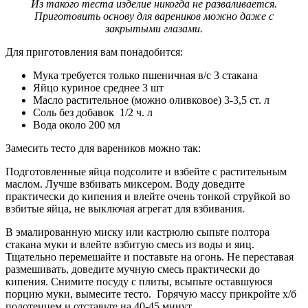
Из такого теста изделие никогда не разваливается.
Приготовить основу для вареников можно даже с
закрытыми глазами.
Для приготовления вам понадобится:
Мука требуется только пшеничная в/с 3 стакана
Яйцо куриное среднее 3 шт
Масло растительное (можно оливковое) 3-3,5 ст. л
Соль без добавок 1/2 ч. л
Вода около 200 мл
Замесить тесто для вареников можно так:
Подготовленные яйца подсолите и взбейте с растительным
маслом. Лучше взбивать миксером. Воду доведите
практически до кипения и влейте очень тонкой струйкой во
взбитые яйца, не выключая агрегат для взбивания.
В эмалированную миску или кастрюлю сыпьте полтора
стакана муки и влейте взбитую смесь из воды и яиц.
Тщательно перемешайте и поставьте на огонь. Не переставая
размешивать, доведите мучную смесь практически до
кипения. Снимите посуду с плиты, всыпьте оставшуюся
порцию муки, вымесите тесто. Горячую массу прикройте х/б
полотенцем и отставьте на 40-45 минут.