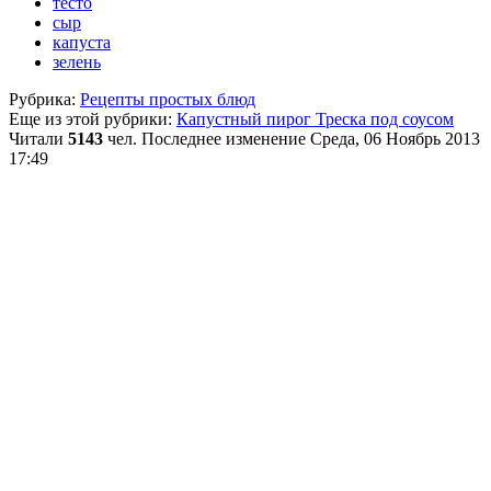
тесто
сыр
капуста
зелень
Рубрика:
Рецепты простых блюд
Еще из этой рубрики:
Капустный пирог
Треска под соусом
Читали
5143
чел.
Последнее изменение Среда, 06 Ноябрь 2013
17:49