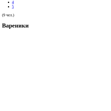
4
5
(9 чел.)
Вареники