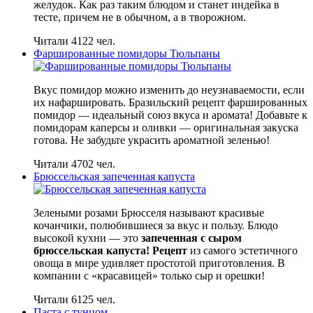
желудок. Как раз таким блюдом и станет индейка в
тесте, причем не в обычном, а в творожном.
Читали 4122 чел.
Фаршированные помидоры Тюльпаны
Вкус помидор можно изменить до неузнаваемости, если
их нафаршировать. Бразильский рецепт фаршированных
помидор — идеальный союз вкуса и аромата! Добавьте к
помидорам каперсы и оливки — оригинальная закуска
готова. Не забудьте украсить ароматной зеленью!
Читали 4702 чел.
Брюссельская запеченная капуста
Зелеными розами Брюсселя называют красивые
кочанчики, полюбившиеся за вкус и пользу. Блюдо
высокой кухни — это
запеченная с сыром
брюссельская капуста! Рецепт
из самого эстетичного
овоща в мире удивляет простотой приготовления. В
компании с «красавицей» только сыр и орешки!
Читали 6125 чел.
Паста с тунцом