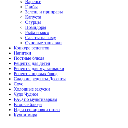
Варенье
Грибы
Зелень и приправы
Капуста
Огурцы
Помидоры
Рыба и мясо
Салаты на зиму
Суповые заправки
Конкурс рецептов
Напитки
Постные блюда
Рецепты для детей
Рецепты для мультиварки
Рецепты первых блюд
Сладкие рецепты Десерты
Соус
Холодные закуски
Чудо Чудное
FAQ по мультиваркам
Вторые блюда
Идеи сервировки стола
Кухни мира