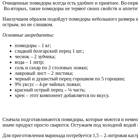
Очищенные помидоры всегда есть удобнее и приятнее. Во-перв
Во-вторых, такие помидоры не теряют своих свойств и аппетит
Наилучшим образом подойдут помидоры небольшого размера и д
острым, но не слишком.
Основные ингредиенты
:
помидоры – 1 кг;
сладкий болгарский перец 1 шт.;
чеснок – 2 зубчика;
вода – 1 литр;
соль и сахар по 2 столовых ложки;
лавровый лист – 2 листика;
черный и душистый перец горошком по 5 горошин;
9% уксус – 4-ре чайных ложки;
красный острый перец – ¼ часть;
хрен – этот компонент добавляется по вкусу.
Сначала подготавливаются помидоры, которые моются и немного
иначе продукт просто сварится. Остужаем под холодной водой 
Для приготовления маринада потребуется 1,5 – 2-литровая кас