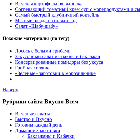
Вкусная картофельная выпечка
Согревающий томатный крем-суп с морепродуктами и с
Самый быстрый клубничный коктейль
Мясные блюда на новый год
Салат «Шабу-шабу»
Похожие материалы (по тегу)
Лосось с белыми грибами
Закусочный салат из тыквы и баклажан
Консервированные помидоры без уксуса
Грибная солянка
«Зеленые» заготовки в морозильнике
Наверх
Рубрики сайта Вкусно Всем
Вкусные салаты
Быстро и Вкусно
Готовим каждый день
Домашние заготовки
Баклажаны и Кабачки