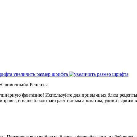
увеличить размер шрифта
«Сливочный» Рецепты
линарную фантазию! Используйте для привычных блюд рецепты 
риправы, и ваше блюдо заиграет новым ароматом, удивит ярким 
ясу. Приготовьте миндальный соус к фрикаделькам, и убедитесь,