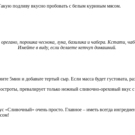
 Такую подливу вкусно пробовать с белым куриным мясом.
 орегано, порошка чеснока, лука, базилика и чабера. Кстати, ч
Имейте в виду, если делаете кетчуп домашний.
ите 5мин и добавьте тертый сыр. Если масса будет густовата, ра
 остроты, превалирует только нежный сливочно-ореховый вкус с
 «Сливочный» очень просто. Главное – иметь всегда ингредиен
усом!