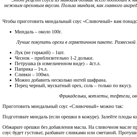
нежным ореховым вкусом. Польза миндаля, как главного ингре
Чтобы приготовить миндальный соус «Сливочный» вам понад
Миндаль – около 100г.
Лучше покупать орехи в герметичном пакете. Развесной
Лук (не горький) – 1шт.
Чеснок – приблизительно 1-2 дольки.
Петрушка (в измельченном виде) – 4ст.л.
Паприка – 1ч.л.
Сливки – 100мл.
Можно добавить несколько нитей шафрана.
Перец черный, мускатный орех, соль – только по вкусу.
Фрикадельки, котлеты, тефтели, ов
Приготовить миндальный соус «Сливочный» можно так:
Подготовьте миндаль (если орешки в кожуре). Залейте плоды к
Обжарьте орешки без добавления масла. На сливочном масле п
соус будет густоват, разбавьте сливками или сметаной. Протуш