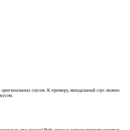
оригинальных соусов. К примеру, миндальный соус можно
вкусом.
 насколько это вкусно! Ведь мясные шарики пропитываются