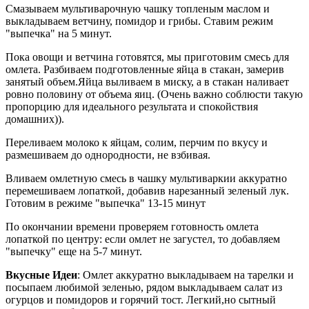
Смазываем мультиварочную чашку топленым маслом и
выкладываем ветчину, помидор и грибы. Ставим режим
"выпечка" на 5 минут.
Пока овощи и ветчина готовятся, мы приготовим смесь для
омлета. Разбиваем подготовленные яйца в стакан, замерив
занятый объем.Яйца выливаем в миску, а в стакан наливает
ровно половину от объема яиц. (Очень важно соблюсти такую
пропорцию для идеального результата и спокойствия
домашних)).
Переливаем молоко к яйцам, солим, перчим по вкусу и
размешиваем до однородности, не взбивая.
Вливаем омлетную смесь в чашку мультиваркии аккуратно
перемешиваем лопаткой, добавив нарезанный зеленый лук.
Готовим в режиме "выпечка" 13-15 минут
По окончании времени проверяем готовность омлета
лопаткой по центру: если омлет не загустел, то добавляем
"выпечку" еще на 5-7 минут.
Вкусные Идеи
: Омлет аккуратно выкладываем на тарелки и
посыпаем любимой зеленью, рядом выкладываем салат из
огурцов и помидоров и горячий тост. Легкий,но сытный