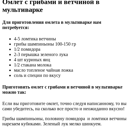
Омлет с грибами и ветчиной в
мультиварке
Для приготовления омлета в мультиварке нам
потребуется:
4-5 ломтика ветчины
грибы шампиньоны 100-150 гр
1/2 помидора
2-3 перышка зеленого лука
4 шт куриных яиц
1/2 стакана молока
масло топленое чайная ложка
соль и специи по вкусу
Приготовить омлет с грибами и ветчиной в мультиварке
можно так:
Если вы приготовите омлет, точно следуя написанному, то вы
сами убедитесь, на сколько все просто и неожиданно вкусно!
Грибы шампиньоны, половину помидора и ломтики ветчины
нарезаем кубиками. Зеленый лук мелко шинкуем.