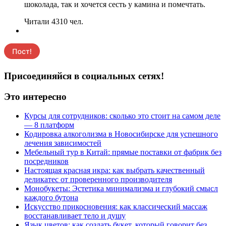
шоколада, так и хочется сесть у камина и помечтать.
Читали 4310 чел.
Присоединяйся в социальных сетях!
Это интересно
Курсы для сотрудников: сколько это стоит на самом деле
— 8 платформ
Кодировка алкоголизма в Новосибирске для успешного
лечения зависимостей
Мебельный тур в Китай: прямые поставки от фабрик без
посредников
Настоящая красная икра: как выбрать качественный
деликатес от проверенного производителя
Монобукеты: Эстетика минимализма и глубокий смысл
каждого бутона
Искусство прикосновения: как классический массаж
восстанавливает тело и душу
Язык цветов: как создать букет, который говорит без