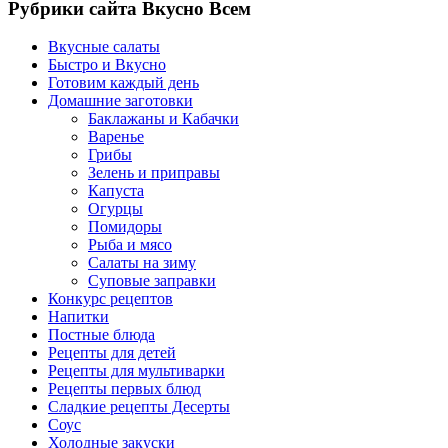
Рубрики сайта Вкусно Всем
Вкусные салаты
Быстро и Вкусно
Готовим каждый день
Домашние заготовки
Баклажаны и Кабачки
Варенье
Грибы
Зелень и приправы
Капуста
Огурцы
Помидоры
Рыба и мясо
Салаты на зиму
Суповые заправки
Конкурс рецептов
Напитки
Постные блюда
Рецепты для детей
Рецепты для мультиварки
Рецепты первых блюд
Сладкие рецепты Десерты
Соус
Холодные закуски