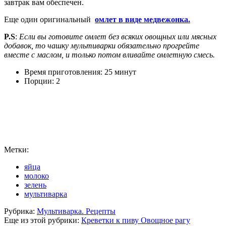
завтрак вам обеспечен.
Еще один оригинальный
омлет в виде медвежонка.
P.S
:
Если вы готовите омлет без всяких овощных или мясных
добавок, то чашку мультиварки обязательно прогрейте
вместе с маслом, и только потом вливайте омлетную смесь.
Время приготовления: 25 минут
Порции: 2
Метки:
яйца
молоко
зелень
мультиварка
Рубрика:
Мультиварка. Рецепты
Еще из этой рубрики:
Креветки к пиву
Овощное рагу