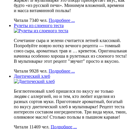
жаркое! В мультиварке это блюдо приобретает вкус, как
будто «из русской печи». Минимум вложений, времени
и масса витаминной пользы!
Читали 7340 чел.
Подробнее ...
Рулеты из слоеного теста
Сочетание сыра и зелени считается летней классикой.
Попробуйте новую нотку вечного рецепта — томный
союз сыра, ароматных трав и … креветок. Оригинальная
начинка особенно хороша в рулетиках из слоеного теста!
В мультиварке этот рецепт "звучит" просто и вкусно.
Читали 9928 чел.
Подробнее ...
Диетический хлеб
Безглютеновый хлеб пришелся по вкусу не только
людям с аллергией, но и тем, кто любит изделия из
разных сортов муки. Приготовьте ароматный, богатый
по вкусу диетический хлеб в мультиварке! Рецепт теста
интересен составом ингредиентов. Три вида муки, тмин,
оливковое масло! Столько пользы в пышном каравае!
Читали 11469 чел.
Подробнее ...