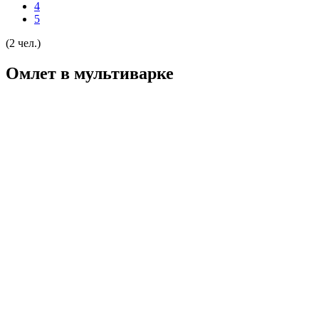
4
5
(2 чел.)
Омлет в мультиварке