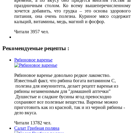
времени, а по вкусу оно придется многим гостям за
праздничным столом. Ко всему вышеперечисленному
хочется добавить, что грудка – это основа здорового
питания, она очень полезна. Куриное мясо содержит
кальций, витамины, медь, магний и фосфор.
Читали 3957 чел.
Рекомендуемые рецепты :
Рябиновое варенье
Рябиновое варенье довольно редкое лакомство.
Известный факт, что рябина богата витамином С,
полезна для имуннитета, делает рецепт варенья из
рябины незаменимым для "домашней аптечки"
Душистые и сладкие бусины ягод превосходно
сохраняют все полезные вещества. Варенье можно
приготовить как из красной, так и из черной рябины -
дело вкуса.
Читали 13782 чел.
Салат Грибная поляна