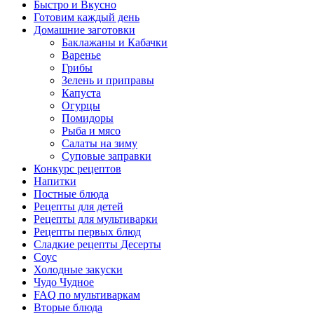
Быстро и Вкусно
Готовим каждый день
Домашние заготовки
Баклажаны и Кабачки
Варенье
Грибы
Зелень и приправы
Капуста
Огурцы
Помидоры
Рыба и мясо
Салаты на зиму
Суповые заправки
Конкурс рецептов
Напитки
Постные блюда
Рецепты для детей
Рецепты для мультиварки
Рецепты первых блюд
Сладкие рецепты Десерты
Соус
Холодные закуски
Чудо Чудное
FAQ по мультиваркам
Вторые блюда