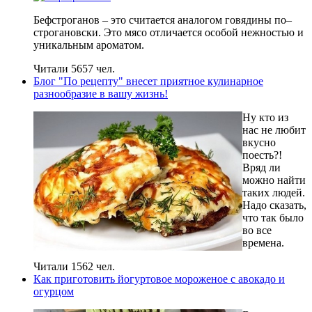
Бефстроганов – это считается аналогом говядины по–
строгановски. Это мясо отличается особой нежностью и
уникальным ароматом.
Читали 5657 чел.
Блог "По рецепту" внесет приятное кулинарное
разнообразие в вашу жизнь!
Ну кто из
нас не любит
вкусно
поесть?!
Вряд ли
можно найти
таких людей.
Надо сказать,
что так было
во все
времена.
Читали 1562 чел.
Как приготовить йогуртовое мороженое с авокадо и
огурцом