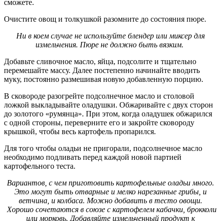
сможете.
Очистите овощ и толкушкой разомните до состояния пюре.
Ни в коем случае не используйте блендер или миксер для
измельчения. Пюре не должно быть вязким.
Добавьте сливочное масло, яйца, подсолите и тщательно
перемешайте массу. Далее постепенно начинайте вводить
муку, постоянно размешивая новую добавленную порцию.
В сковороде разогрейте подсолнечное масло и столовой
ложкой выкладывайте оладушки. Обжаривайте с двух сторон
до золотого «румянца». При этом, когда оладушек обжарился
с одной стороны, переверните его и закройте сковороду
крышкой, чтобы весь картофель пропарился.
Для того чтобы оладьи не пригорали, подсолнечное масло
необходимо подливать перед каждой новой партией
картофельного теста.
Вариантов, с чем приготовить картофельные оладьи много.
Это могут быть отварные и мелко нарезанные грибы, и
ветчина, и колбаса. Можно добавить в тесто овощи.
Хорошо сочетаются в союзе с картофелем кабачки, брокколи
или морковь. Добавляйте измельченный продукт к