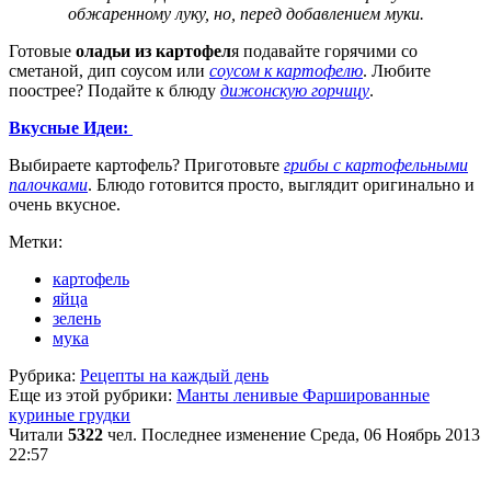
обжаренному луку, но, перед добавлением муки.
Готовые
оладьи из картофел
я подавайте горячими со
сметаной, дип соусом
или
соусом к картофелю
. Любите
поострее? Подайте к блюду
дижонскую горчицу
.
Вкусные Идеи:
Выбираете картофель? Приготовьте
грибы с картофельными
палочками
. Блюдо готовится просто, выглядит оригинально и
очень вкусное.
Метки:
картофель
яйца
зелень
мука
Рубрика:
Рецепты на каждый день
Еще из этой рубрики:
Манты ленивые
Фаршированные
куриные грудки
Читали
5322
чел.
Последнее изменение Среда, 06 Ноябрь 2013
22:57