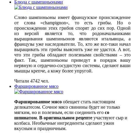
Блюда с шампиньонами
Слово шампиньоны имеет французское происхождение
от слова «champignon», то есть грибы. Но о
происхождении этих грибов спорят до сих пор. Одной
из версий является то, что родоначальниками
выращивания шампиньонов являются итальянцы, а
французы уже наследователи. То, кто же все-таки начал
выращивать эти грибы выяснить уже не удастся. А вот,
что эти грибы обладают полезными свойствами – это
факт. Так, шампиньоны приведут в порядок вашу
нервную и сердечно-сосудистую системы, сделают ваши
мышцы крепче, а кожу более упругой.
Читали 4742 чел.
Фаршированное мясо
Фаршированное мясо
обещает стать настоящим
деликатесом. Сочное мясо свинины будет не только
мягким, но и полезным, если соединить его
со
шпинатом
.
В оригинальном рецепте
участвуют сыр и
колбаса. Необычные ингредиенты сделают ужин
вкусным и праздничным.