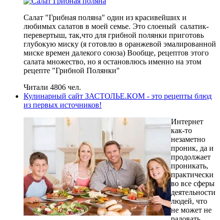
Салат "Грибная поляна" один из красивейших и
любимых салатов в моей семье. Это слоеный салатик-
перевертыш, так,что для грибной полянки приготовь
глубокую миску (я готовлю в оранжевой эмалированной
миске времен далекого союза) Вообще, рецептов этого
салата множество, но я остановлюсь именно на этом
рецепте "Грибной Полянки"
Читали 4806 чел.
Кулинарный сайт ЗАСТОЛЬЕ.КОМ - это рецепты блюд
из первых источников!
Интернет
как-то
незаметно
проник, да и
продолжает
проникать,
практически
во все сферы
деятельности
людей, что
не может не
радовать.