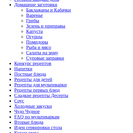
Домашние заготовки
Баклажаны и Кабачки
Варенье
Грибы
Зелень и приправы
Капуста
Огурцы
Помидоры
Рыба и мясо
Салаты на зиму
Суповые заправки
Конкурс рецептов
Напитки
Постные блюда
Рецепты для детей
Рецепты для мультиварки
Рецепты первых блюд
Сладкие рецепты Десерты
Соус
Холодные закуски
Чудо Чудное
FAQ по мультиваркам
Вторые блюда
Идеи сервировки стола
Кухни мира