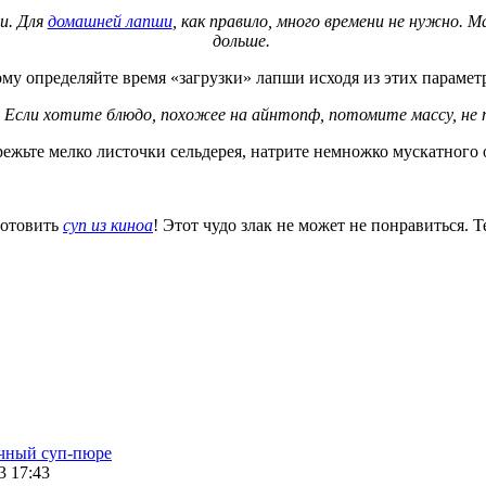
и. Для
домашней лапши
, как правило, много времени не нужно. 
дольше.
му определяйте время «загрузки» лапши исходя из этих парамет
. Если хотите блюдо, похожее на айнтопф, потомите массу, не
жьте мелко листочки сельдерея, натрите немножко мускатного о
готовить
суп из киноа
! Этот чудо злак не может не понравиться. 
чный суп-пюре
3 17:43