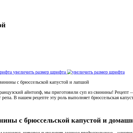
ой
увеличить размер шрифта
свинины с брюссельской капустой и лапшой
французский айнтопф, мы приготовили суп из свинины! Рецепт —
т репа. В нашем рецепте эту роль выполняет брюссельская капус
инины с брюссельской капустой и домаш
еловека, которое выполняет главное предназначение – накормит