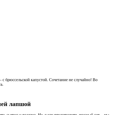
 с брюссельской капустой. Сочетание не случайно! Во
та.
ней лапшой
ь сытно и полезно. Ну, а как приготовить вкусный суп – мы