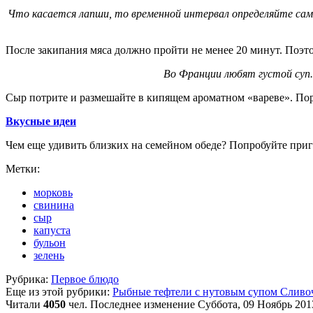
Что касается лапши, то временной интервал определяйте сам
После закипания мяса должно пройти не менее 20 минут. Поэто
Во Франции любят густой суп
Сыр потрите и размешайте в кипящем ароматном «вареве». Поре
Вкусные идеи
Чем еще удивить близких на семейном обеде? Попробуйте при
Метки:
морковь
свинина
сыр
капуста
бульон
зелень
Рубрика:
Первое блюдо
Еще из этой рубрики:
Рыбные тефтели с нутовым супом
Сливо
Читали
4050
чел.
Последнее изменение Суббота, 09 Ноябрь 201