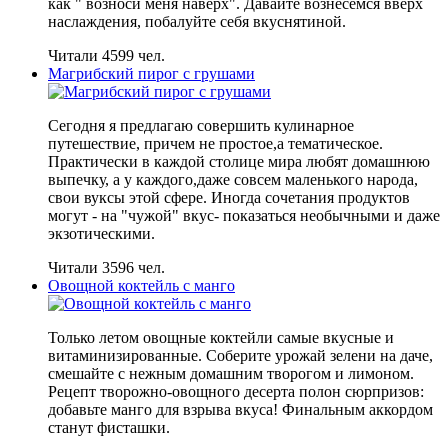
как " возноси меня наверх". Давайте вознесемся вверх
наслаждения, побалуйте себя вкуснятиной.
Читали 4599 чел.
Магрибский пирог с грушами
Сегодня я предлагаю совершить кулинарное
путешествие, причем не простое,а тематическое.
Практически в каждой столице мира любят домашнюю
выпечку, а у каждого,даже совсем маленького народа,
свои вуксы этой сфере. Иногда сочетания продуктов
могут - на "чужой" вкус- показаться необычными и даже
экзотическими.
Читали 3596 чел.
Овощной коктейль с манго
Только летом овощные коктейли самые вкусные и
витаминизированные. Соберите урожай зелени на даче,
смешайте с нежным домашним творогом и лимоном.
Рецепт творожно-овощного десерта полон сюрпризов:
добавьте манго для взрыва вкуса! Финальным аккордом
станут фисташки.