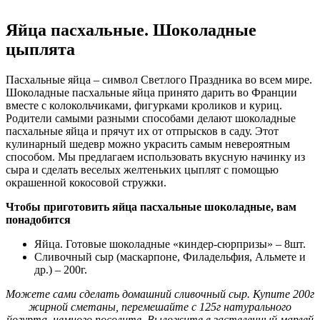
Яйца пасхальные. Шоколадные
цыплята
Пасхальные яйца – символ Светлого Праздника во всем мире.
Шоколадные пасхальные яйца принято дарить во Франции
вместе с колокольчиками, фигурками кроликов и куриц.
Родители самыми разными способами делают шоколадные
пасхальные яйца и прячут их от отпрысков в саду. Этот
кулинарный шедевр можно украсить самым невероятным
способом. Мы предлагаем использовать вкусную начинку из
сыра и сделать веселых желтеньких цыплят с помощью
окрашенной кокосовой стружки.
Чтобы приготовить яйца пасхальные шоколадные, вам
понадобится
Яйца. Готовые шоколадные «киндер-сюрпризы» – 8шт.
Сливочный сыр (маскарпоне, Филадельфия, Альмете и
др.) – 200г.
Можете сами сделать домашний сливочный сыр. Купите 200г
жирной сметаны, перемешайте с 125г натурального
йогурта, немного посолите. Выложите в застеленный марлей