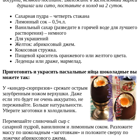
дуршлаг или сито, поставьте в холод на 2 суток.
Сахарная пудра – четверть стакана
Лимонный сок – 0,5ч.л.
Ванильный сахар (разведите в горячей воде для лучшего
растворения) – немного
Для украшений
Желток: абрикосовый джем.
Кокосовая стружка.
Пищевой краситель оранжевого или желтого цвета.
Леденцы или драже, мармелад.
Приготовить и украсить пасхальные яйца шоколадные вы
можете так:
У «киндер-сюрпризов» срежьте острым
зазубренным ножом верхушки. Даже
если это будет не очень аккуратно, не
переживайте. Больше натуральности.
Уберите заготовки в холодильник.
Перемешайте сливочный сыр с
сахарной пудрой, ванилином и лимонным соком. Разложите
массу по шоколадным «заготовкам» и положите сверху по
ложечке абрикосового джема.