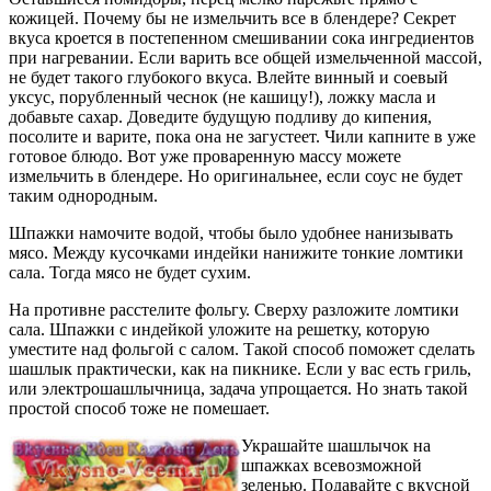
кожицей. Почему бы не измельчить все в блендере? Секрет
вкуса кроется в постепенном смешивании сока ингредиентов
при нагревании. Если варить все общей измельченной массой,
не будет такого глубокого вкуса. Влейте винный и соевый
уксус, порубленный чеснок (не кашицу!), ложку масла и
добавьте сахар. Доведите будущую подливу до кипения,
посолите и варите, пока она не загустеет. Чили капните в уже
готовое блюдо. Вот уже проваренную массу можете
измельчить в блендере. Но оригинальнее, если соус не будет
таким однородным.
Шпажки намочите водой, чтобы было удобнее нанизывать
мясо. Между кусочками индейки нанижите тонкие ломтики
сала. Тогда мясо не будет сухим.
На противне расстелите фольгу. Сверху разложите ломтики
сала. Шпажки с индейкой уложите на решетку, которую
уместите над фольгой с салом. Такой способ поможет сделать
шашлык практически, как на пикнике. Если у вас есть гриль,
или электрошашлычница, задача упрощается. Но знать такой
простой способ тоже не помешает.
Украшайте шашлычок на
шпажках всевозможной
зеленью. Подавайте с вкусной