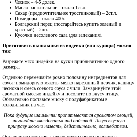
Чеснок – 4-5 долек.
Масло растительное – около 1ст.л.
Сахар (предпочтительнее тростниковый) – 2ст.л.
Помидоры – около 400г.
Болгарский перец (постарайтесь купить зеленый и
красный) – 2шт.
Кусочки несоленого сала (для запекания).
Приготовить шашлычки из индейки (или курицы) можно
так:
Разрежьте мясо индейки на куски приблизительно одного
размера.
Отдельно перемешайте ровно половину ингредиентов для
соуса: помидорную мякоть, мелко нарезанный перчик, кашицу
чеснока и смесь соевого соуса с чили. Замаринуйте этой
ароматной смесью индейку и посолите по вкусу птицу.
Обязательно поставьте миску с полуфабрикатом в
холодильник на час.
Пока будущие шашлычки пропитываются ароматом овощей,
начинайте «колдовать» над подливой. Такую вкусную
приправу можно назвать, действительно, волшебством.
Оставшиеся помидоры, перец мелко нарежьте прямо с