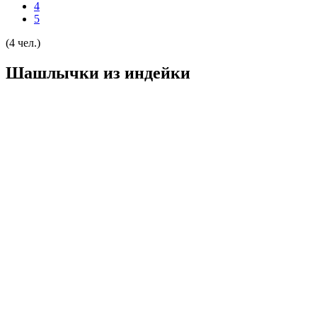
4
5
(4 чел.)
Шашлычки из индейки