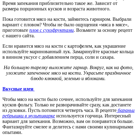
Время запекания приблизительно такое же. Зависит от
размера порционных кусков и возраста животного.
Пока готовится мясо на кости, займитесь гарниром. Выбрали
вариант с пловом? Чтобы не было ощущения «мяса в мясе»,
приготовьте
плов с сухофруктами
. Возьмите за основу рецепт
с нашего сайта.
Если нравится мясо на кости с картофелем, как украшение
используйте маринованный лук. Замаринуйте красные кольца
в винном уксусе с добавлением перца, соли и сахара.
На большую тарелку выложите гарнир. Вокруг, как на фото,
уложите запеченное мясо на кости. Украсьте праздничное
блюдо клюквой, зеленью и яблоками.
Вкусные идеи
Чтобы мясо на кости было сочнее, используйте для запекания
кусков фольгу. Только не разворачивайте сразу, как достанете
из духовки. Пусть потомится четверть часа. В рецепте
бараньи
ребрышки в мультиварке
используется горчица. Интересный
вариант для запекания. Возможно, вам он понравится больше.
Фантазируйте смелее и делитесь с нами своими кулинарными
опытами.