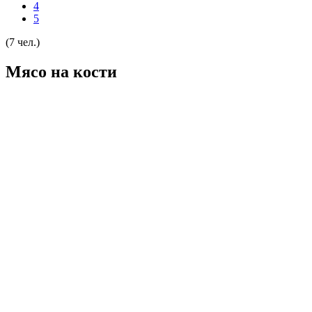
4
5
(7 чел.)
Мясо на кости