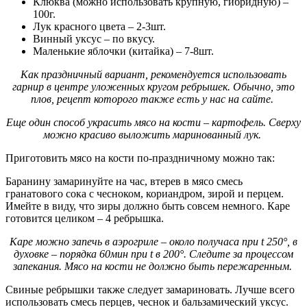
Клюква (можно использовать крупную, гибридную) –
100г.
Лук красного цвета – 2-3шт.
Винный уксус – по вкусу.
Маленькие яблочки (китайка) – 7-8шт.
Как праздничный вариант, рекомендуется использовать
гарнир в центре уложенных кругом ребрышек. Обычно, это
плов, рецепт которого также есть у нас на сайте.
Еще один способ украсить мясо на кости – картофель. Сверху
можно красиво выложить маринованный лук.
Приготовить мясо на кости по-праздничному можно так:
Баранину замаринуйте на час, втерев в мясо смесь
гранатового сока с чесноком, кориандром, зирой и перцем.
Имейте в виду, что зиры должно быть совсем немного. Каре
готовится целиком – 4 ребрышка.
Каре можно запечь в аэрогриле – около получаса при t 250°, в
духовке – порядка 60мин при t в 200°. Следите за процессом
запекания. Мясо на кости не должно быть пережаренным.
Свиные ребрышки также следует замариновать. Лучше всего
использовать смесь перцев, чеснок и бальзамический уксус.