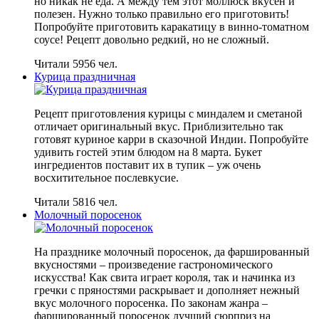
но никак не еда. А между тем этот моллюск вкусен и
полезен. Нужно только правильно его приготовить!
Попробуйте приготовить каракатицу в винно-томатном
соусе! Рецепт довольно редкий, но не сложный.
Читали 5956 чел.
Курица праздничная
Рецепт приготовления курицы с миндалем и сметаной
отличает оригинальный вкус. Приблизительно так
готовят куриное карри в сказочной Индии. Попробуйте
удивить гостей этим блюдом на 8 марта. Букет
ингредиентов поставит их в тупик – уж очень
восхитительное послевкусие.
Читали 5816 чел.
Молочный поросенок
На празднике молочный поросенок, да фаршированный
вкусностями – произведение гастрономического
искусства! Как свита играет короля, так и начинка из
гречки с пряностями раскрывает и дополняет нежный
вкус молочного поросенка. По законам жанра –
фаршированный поросенок лучший сюрприз на