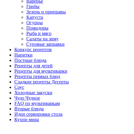
Варенье
Грибы
Зелень и приправы
Капуста
Огурцы
Помидоры
Рыба и мясо
Салаты на зиму
Суповые заправки
Конкурс рецептов
Напитки
Постные блюда
Рецепты для детей
Рецепты для мультиварки
Рецепты первых блюд
Сладкие рецепты Десерты
Соус
Холодные закуски
Чудо Чудное
FAQ по мультиваркам
Вторые блюда
Идеи сервировки стола
Кухни мира