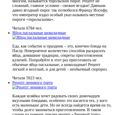
многим, называется тирольский пирог. Рецепт не
сложный, главное условие - свежие ягодки! Давным-
давно ягодный пирог так полюбился Францу Иосифу,
что император издал особый указ называть местные
пироги «тирольскими».
Читали 6784 чел.
Яйца пасхальные шоколадные
Еда, как событие и праздник – это, конечно блюда на
Пасху. Невероятное количество способов раскрасить
яйца, домашние традиции, секреты приготовления
куличей. Попробуйте в этот раз приготовить не
обычные яйца пасхальные, а шоколадные! Рецепт
легкий и веселый, и для детей – необычный сюрприз.
Читали 5923 чел.
Рецепт ленивого торта
Каждая хозяйка хочет радовать своих домочадцев
вкусными блюдами, особенно это касается тех, у кого
есть маленькие дети. Но не всегда найдется время на то,
чтобы долго заниматься приготовлением. В таком
случае на помощь придет рецепт «Ленивый торт»,