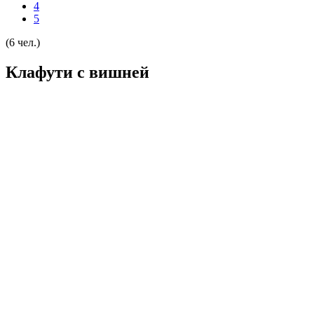
4
5
(6 чел.)
Клафути с вишней