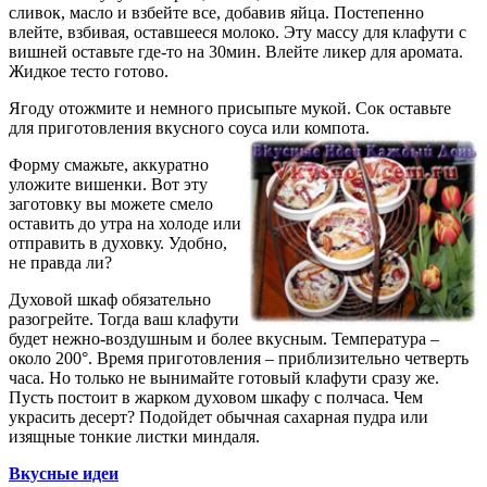
сливок, масло и взбейте все, добавив яйца. Постепенно
влейте, взбивая, оставшееся молоко. Эту массу для клафути с
вишней оставьте где-то на 30мин. Влейте ликер для аромата.
Жидкое тесто готово.
Ягоду отожмите и немного присыпьте мукой. Сок оставьте
для приготовления вкусного соуса или компота.
Форму смажьте, аккуратно
уложите вишенки. Вот эту
заготовку вы можете смело
оставить до утра на холоде или
отправить в духовку. Удобно,
не правда ли?
Духовой шкаф обязательно
разогрейте. Тогда ваш клафути
будет нежно-воздушным и более вкусным. Температура –
около 200°. Время приготовления – приблизительно четверть
часа. Но только не вынимайте готовый клафути сразу же.
Пусть постоит в жарком духовом шкафу с полчаса. Чем
украсить десерт? Подойдет обычная сахарная пудра или
изящные тонкие листки миндаля.
Вкусные идеи