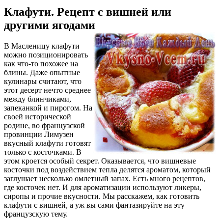
Клафути. Рецепт с вишней или
другими ягодами
В Масленицу клафути
можно позиционировать
как что-то похожее на
блины. Даже опытные
кулинары считают, что
этот десерт нечто среднее
между блинчиками,
запеканкой и пирогом. На
своей исторической
родине, во французской
провинции Лимузен
вкусный клафути готовят
только с косточками. В
этом кроется особый секрет. Оказывается, что вишневые
косточки под воздействием тепла делятся ароматом, который
заглушает несколько омлетный запах. Есть много рецептов,
где косточек нет. И для ароматизации используют ликеры,
сиропы и прочие вкусности. Мы расскажем, как готовить
клафути с вишней, а уж вы сами фантазируйте на эту
французскую тему.